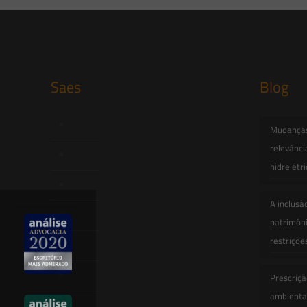
Saes
Blog
Início
Mudanças 
relevânci
Quem Somos
hidrelétr
Atuação
A inclusã
Equipe
patrimôni
restriçõe
Newsletter
Publicações
Prescriçã
ambiental
Artigos