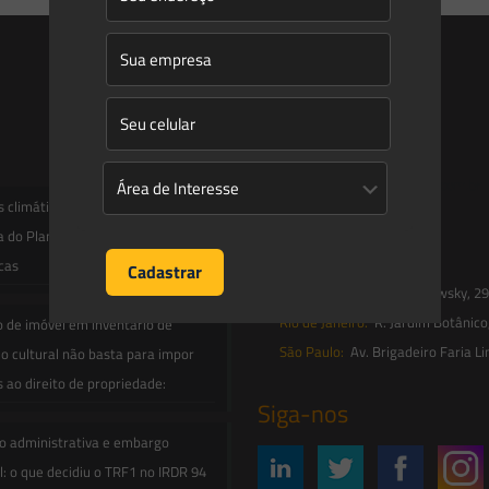
Entre em contato
contato@saesadvogados.com.br
climáticas, risco operacional e a
a do Plano Clima 2026 para as
Onde estamos
icas
Florianópolis:
Av. Trompowsky, 291,
Rio de Janeiro:
R. Jardim Botânico
o de imóvel em inventário de
São Paulo:
Av. Brigadeiro Faria Li
o cultural não basta para impor
s ao direito de propriedade:
Siga-nos
o administrativa e embargo
: o que decidiu o TRF1 no IRDR 94