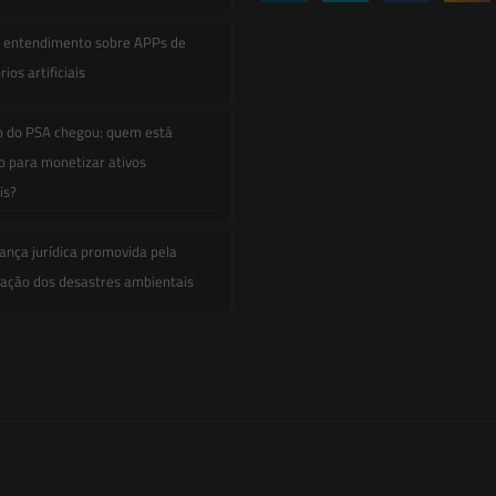
e entendimento sobre APPs de
ios artificiais
o do PSA chegou: quem está
 para monetizar ativos
is?
ança jurídica promovida pela
zação dos desastres ambientais