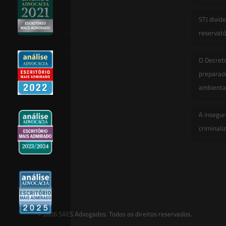
STJ divid
Novidades Legislativas
reservatór
Informativos
O Decret
Contato
preparado
ambienta
A insegur
criminali
© 2026 SAES Advogados. Todos os direitos reservados.