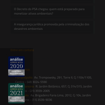
O Decreto do PSA chegou: quem está preparado para
monetizar ativos ambientais?
A insegurança jurídica promovida pela criminalização dos
desastres ambientais
Entre em contato
contato@saesadvogados.com.br
Onde estamos
Florianópolis:
Av. Trompowsky, 291, Torre II, Cj 1104/1105,
Centro - (48) 3024-5590
Rio de Janeiro:
R. Jardim Botânico, 657, Cj 314/315, Jardim
Botânico - (21) 3559-2005
São Paulo:
Av. Brigadeiro Faria Lima, 2012, Cj 104, Jardim
Paulistano - (11) 3539-9036