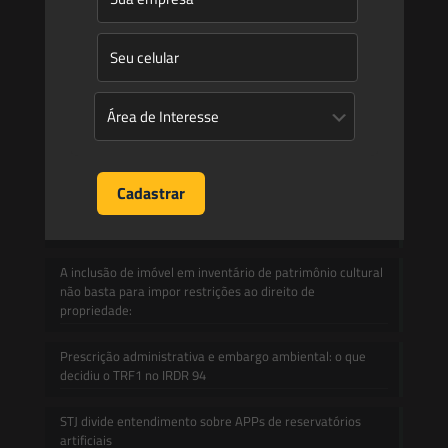
Informativos
Contato
Blog
Mudanças climáticas, risco operacional e a relevância do
Plano Clima 2026 para as hidrelétricas
A inclusão de imóvel em inventário de patrimônio cultural
não basta para impor restrições ao direito de
propriedade:
Prescrição administrativa e embargo ambiental: o que
decidiu o TRF1 no IRDR 94
STJ divide entendimento sobre APPs de reservatórios
artificiais