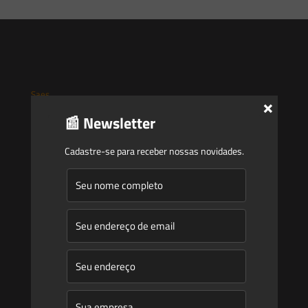
Saes
×
📰 Newsletter
Início
Cadastre-se para receber nossas novidades.
Quem Somos
Atuação
Equipe
Newsletter
Publicações
Artigos
Novidades Legislativas