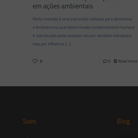
em ações ambientais
Efeito manada é uma expressão utilizada para denominar
o fenômeno no qual determinado comportamento humano
é reproduzido pelas pessoas não por decisões individuais,
mas por influência
[…]
0
0
Read more
Saes
Blog