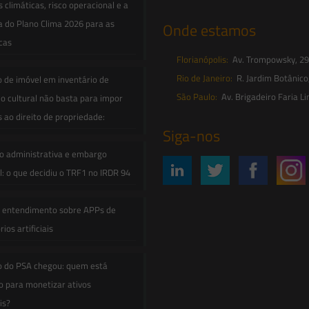
climáticas, risco operacional e a
a do Plano Clima 2026 para as
Onde estamos
icas
Florianópolis:
Av. Trompowsky, 291,
Rio de Janeiro:
R. Jardim Botânico
o de imóvel em inventário de
São Paulo:
Av. Brigadeiro Faria Li
o cultural não basta para impor
s ao direito de propriedade:
Siga-nos
o administrativa e embargo
: o que decidiu o TRF1 no IRDR 94
e entendimento sobre APPs de
ios artificiais
o do PSA chegou: quem está
 para monetizar ativos
is?