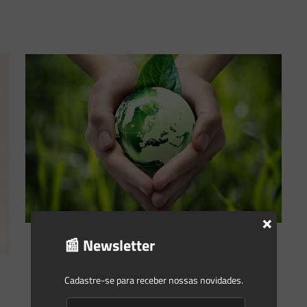
×
📰 Newsletter
Saes Advogados
on
25/03/2020
Contencioso Ambiental em tempos
Cadastre-se para receber nossas novidades.
de Pandemia: A roda segue girando