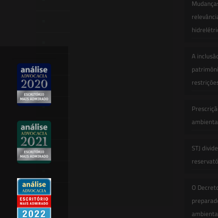
Início
Mudanças 
relevânci
Quem Somos
hidrelétr
Atuação
A inclusã
Equipe
patrimôni
restriçõe
Newsletter
Publicações
Prescriçã
ambiental
Artigos
STJ divid
Novidades Legislativas
reservatór
Informativos
O Decret
Contato
preparado
ambienta