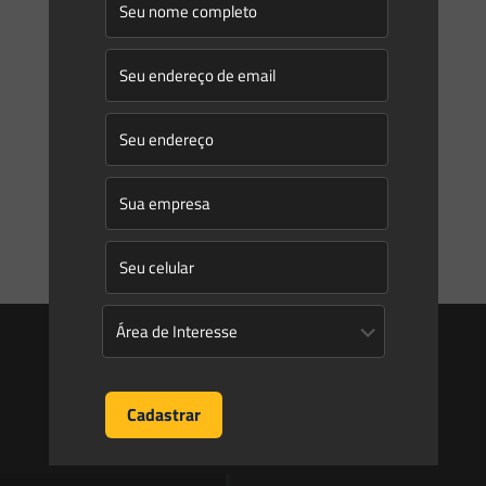
A aparente paralisação que o Brasil vem vivendo traz
preocupações para o empreendedor. Esse período atípico
não pode significar paralisação total da economia – e isso
[…]
0
0
Read more
Entre em contato
contato@saesadvogados.com.br