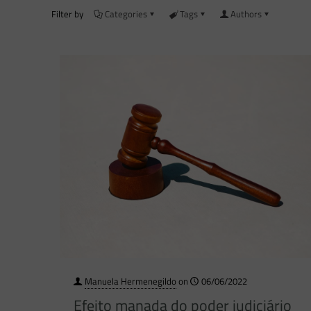
Filter by
Categories
Tags
Authors
Manuela Hermenegildo
on
06/06/2022
Efeito manada do poder judiciário