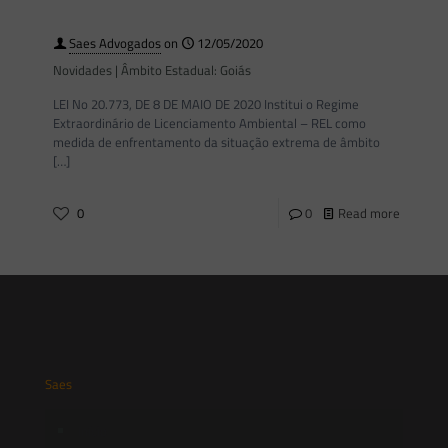
Saes Advogados
on
12/05/2020
Novidades | Âmbito Estadual: Goiás
LEI No 20.773, DE 8 DE MAIO DE 2020 Institui o Regime
Extraordinário de Licenciamento Ambiental – REL como
medida de enfrentamento da situação extrema de âmbito
[…]
0
0
Read more
Saes
Início