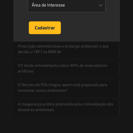
Mudanças climáticas, risco operacional e a relevância do
Plano Clima 2026 para as hidrelétricas
A inclusão de imóvel em inventário de patrimônio cultural
não basta para impor restrições ao direito de
propriedade:
Prescrição administrativa e embargo ambiental: o que
decidiu o TRF1 no IRDR 94
STJ divide entendimento sobre APPs de reservatórios
artificiais
O Decreto do PSA chegou: quem está preparado para
monetizar ativos ambientais?
A insegurança jurídica promovida pela criminalização dos
desastres ambientais