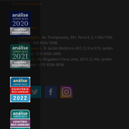
Entre em contato
contato@saesadvogados.com.br
Onde estamos
Florianópolis:
Av. Trompowsky, 291, Torre II, Cj 1104/1105,
Centro - (48) 3024-5590
Rio de Janeiro:
R. Jardim Botânico, 657, Cj 314/315, Jardim
Botânico - (21) 3559-2005
São Paulo:
Av. Brigadeiro Faria Lima, 2012, Cj 104, Jardim
Paulistano - (11) 3539-9036
Siga-nos