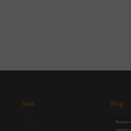
Saes
Blog
Início
Mudanças 
relevânci