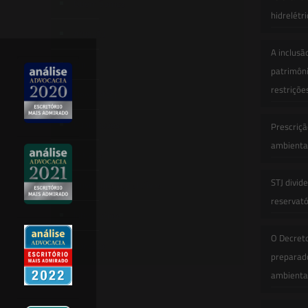
Quem Somos
hidrelétr
Atuação
A inclusã
Equipe
patrimôni
restriçõe
Newsletter
Publicações
Prescriçã
ambiental
Artigos
STJ divid
Novidades Legislativas
reservatór
Informativos
O Decret
Contato
preparado
ambienta