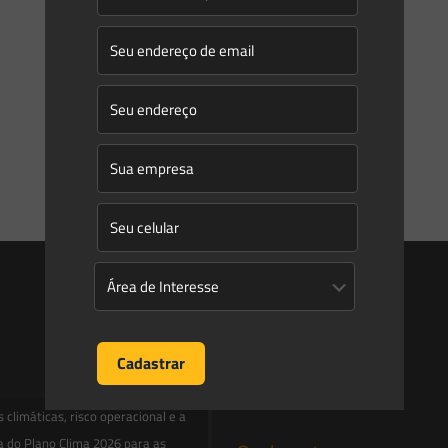
tratado?
O chorume é a parte líquida do lixo, também conhecido
como “lixiviado”. Quando esse líquido percola através do
substrato inferior do aterro sem que antes tenha
[…]
0
0
Read more
Entre em contato
contato@saesadvogados.com.br
climáticas, risco operacional e a
a do Plano Clima 2026 para as