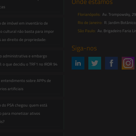
Onde estamos
icas
Florianópolis:
Av. Trompowsky, 291,
Rio de Janeiro:
R. Jardim Botânico
o de imóvel em inventário de
São Paulo:
Av. Brigadeiro Faria Li
o cultural não basta para impor
s ao direito de propriedade:
Siga-nos
o administrativa e embargo
: o que decidiu o TRF1 no IRDR 94
e entendimento sobre APPs de
ios artificiais
o do PSA chegou: quem está
 para monetizar ativos
is?