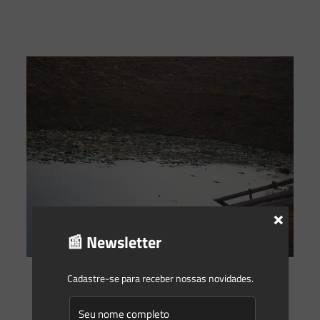
×
📰 Newsletter
Cadastre-se para receber nossas novidades.
Gleyse Gulin
on
27/10/2020
Por que o chorume deve ser