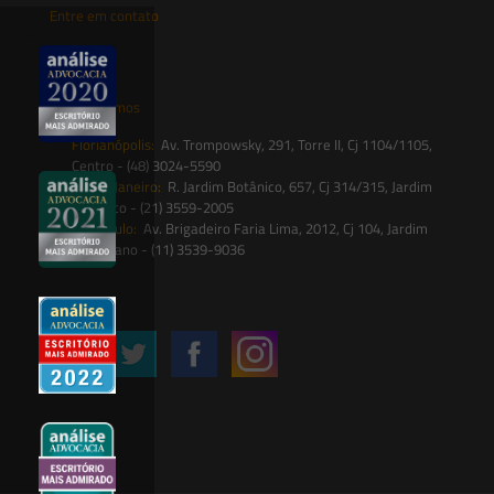
Entre em contato
contato@saesadvogados.com.br
Onde estamos
Florianópolis:
Av. Trompowsky, 291, Torre II, Cj 1104/1105,
Centro - (48) 3024-5590
Rio de Janeiro:
R. Jardim Botânico, 657, Cj 314/315, Jardim
Botânico - (21) 3559-2005
São Paulo:
Av. Brigadeiro Faria Lima, 2012, Cj 104, Jardim
Paulistano - (11) 3539-9036
Siga-nos