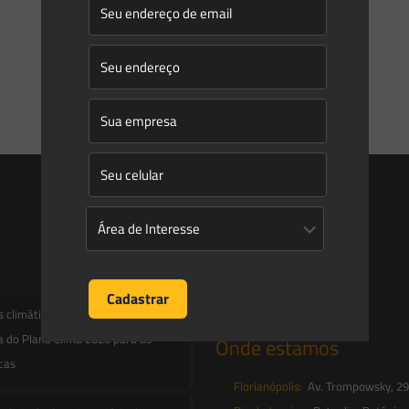
Entre em contato
contato@saesadvogados.com.br
climáticas, risco operacional e a
a do Plano Clima 2026 para as
Onde estamos
icas
Florianópolis:
Av. Trompowsky, 291,