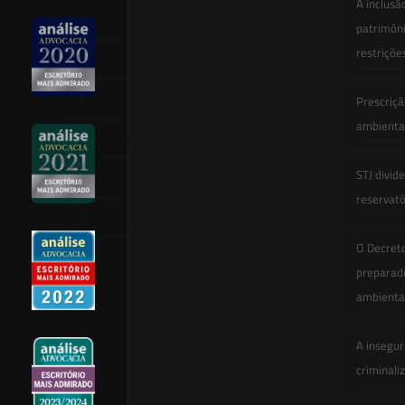
A inclusã
Equipe
patrimôni
restriçõe
Newsletter
Publicações
Prescriçã
ambiental
Artigos
STJ divid
Novidades Legislativas
reservatór
Informativos
O Decret
Contato
preparado
ambienta
A insegur
criminali