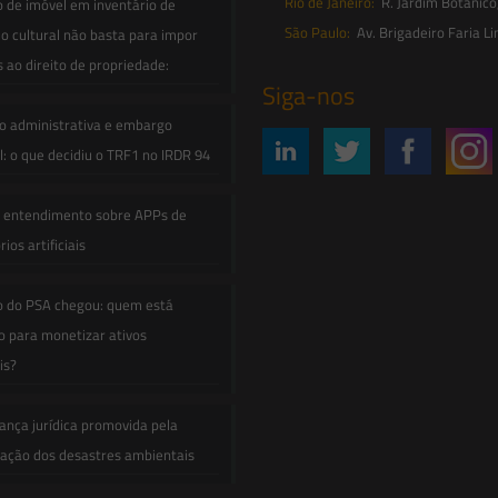
Rio de Janeiro:
R. Jardim Botânico
o de imóvel em inventário de
São Paulo:
Av. Brigadeiro Faria Li
o cultural não basta para impor
s ao direito de propriedade:
Siga-nos
o administrativa e embargo
: o que decidiu o TRF1 no IRDR 94
e entendimento sobre APPs de
ios artificiais
o do PSA chegou: quem está
 para monetizar ativos
is?
ança jurídica promovida pela
zação dos desastres ambientais