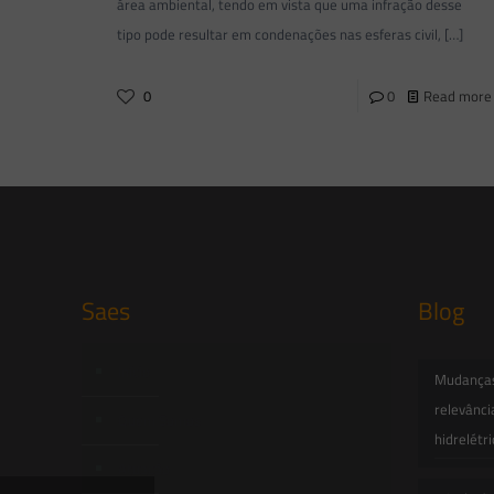
área ambiental, tendo em vista que uma infração desse
tipo pode resultar em condenações nas esferas civil,
[…]
0
0
Read more
Saes
Blog
Início
Mudanças 
relevânci
Quem Somos
hidrelétr
Atuação