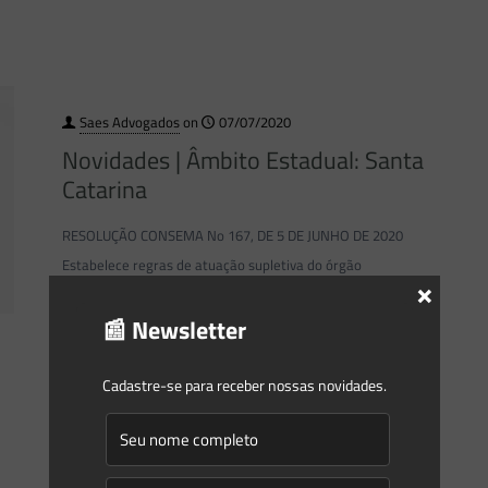
Saes Advogados
on
07/07/2020
Novidades | Âmbito Estadual: Santa
Catarina
RESOLUÇÃO CONSEMA No 167, DE 5 DE JUNHO DE 2020
Estabelece regras de atuação supletiva do órgão
×
ambiental estadual, nas hipóteses definidas na Lei
📰 Newsletter
Complementar Federal no 140,
[…]
Cadastre-se para receber nossas novidades.
0
0
Read more