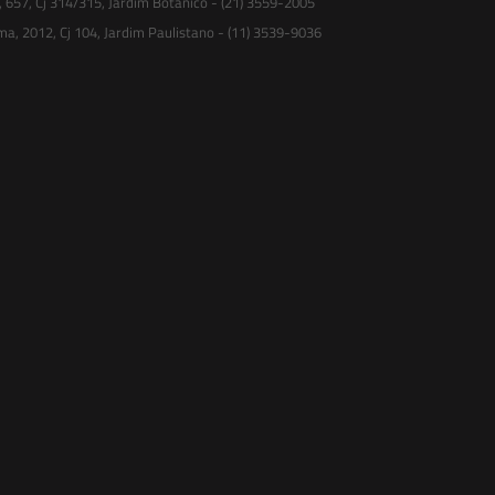
, 657, Cj 314/315, Jardim Botânico - (21) 3559-2005
ma, 2012, Cj 104, Jardim Paulistano - (11) 3539-9036