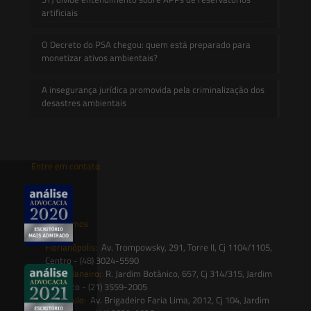
artificiais
O Decreto do PSA chegou: quem está preparado para
monetizar ativos ambientais?
A insegurança jurídica promovida pela criminalização dos
desastres ambientais
Entre em contato
contato@saesadvogados.com.br
Onde estamos
Florianópolis:
Av. Trompowsky, 291, Torre II, Cj 1104/1105,
Centro - (48) 3024-5590
Rio de Janeiro:
R. Jardim Botânico, 657, Cj 314/315, Jardim
Botânico - (21) 3559-2005
São Paulo:
Av. Brigadeiro Faria Lima, 2012, Cj 104, Jardim