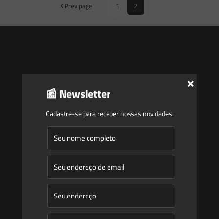
Prev page
1
2
×
Saes
📰 Newsletter
Início
Cadastre-se para receber nossas novidades.
Quem Somos
Atuação
Equipe
Newsletter
Publicações
Artigos