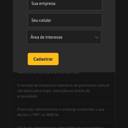
Novidades Legislativas
Informativos
Contato
Blog
Mudanças climáticas, risco operacional e a relevância do
Plano Clima 2026 para as hidrelétricas
A inclusão de imóvel em inventário de patrimônio cultural
não basta para impor restrições ao direito de
propriedade:
Prescrição administrativa e embargo ambiental: o que
decidiu o TRF1 no IRDR 94
STJ divide entendimento sobre APPs de reservatórios