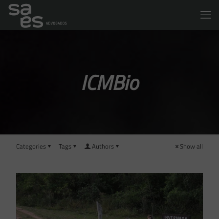
ICMBio
Categories
Tags
Authors
Show all