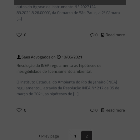
Em recente acórdão publicado em 20 de julho de 2021, no
autos do Agravo de Instrumento N° 2027124-
89.2021.8.26.0000¹, da Comarca de São Paulo, a 2º Câmara
[…]
0
0
Read more
Saes Advogados
on
10/05/2021
Resolução do INEA regulamenta as hipóteses de
inexigibilidade de licenciamento ambiental.
O Instituto Estadual do Ambiente do Rio de Janeiro (INEA)
regulamentou, através da Resolução INEA Nº 217 de 05 de
março de 2021, as hipóteses de
[…]
0
0
Read more
Prev page
1
2