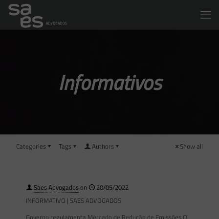
Informativos
Categories
Tags
Authors
Show all
Saes Advogados
on
20/05/2022
INFORMATIVO | SAES ADVOGADOS
Governo regulamenta Mercado de Redução de Emissões O