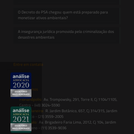
O Decreto do PSA chegou: quem está preparado para
monetizar ativos ambientais?
A insegurança jurídica promovida pela criminalização dos
desastres ambientais
Entre em contato
contato@saesadvogados.com.br
Onde estamos
Florianópolis:
Av. Trompowsky, 291, Torre II, Cj 1104/1105,
Centro - (48) 3024-5590
Rio de Janeiro:
R. Jardim Botânico, 657, Cj 314/315, Jardim
Botânico - (21) 3559-2005
São Paulo:
Av. Brigadeiro Faria Lima, 2012, Cj 104, Jardim
Paulistano - (11) 3539-9036