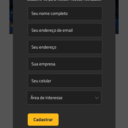
Saes Advogados
on
24/08/2021
Afastamento de curso d’água em pauta no Congresso: Sócio
Marcos Saes participa de Sessão de Debates do Senado
Desde a promulgação do Novo Código Florestal (Lei 12.651
de 2012), um dos temas que mais atrai polêmica e
judicialização na área ambiental são as Áreas
[…]
0
0
Read more
Saes Advogados
on
12/08/2021
Informativo | Áreas Contaminadas