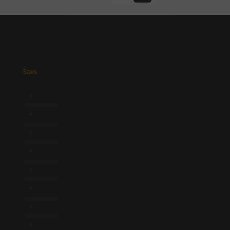
Saes
Início
Quem Somos
Atuação
Equipe
Newsletter
Publicações
Artigos
Novidades Legislativas