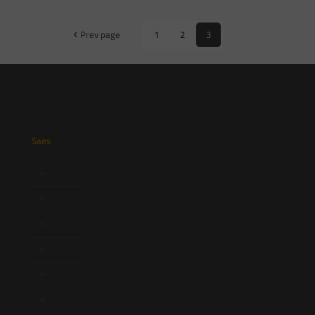
Prev page
1
2
3
Saes
Início
Quem Somos
Atuação
Equipe
Newsletter
Publicações