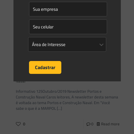
Burocracia e Setor Portuário: Velhos fantasmas precisam
ser superados para um Brasil pós-crise
Tem sido amplamente divulgado e debatido pela mídia e por
especialistas os dois efeitos diretos da pandemia causada
pelo COVID-19. O primeiro, mais imediato e visível,
[…]
0
0
Read more
Saes Advogados
on
29/10/2019
Newsletter Saes Advogados – 125 | Portos e Construção
Naval
Informativo 125Outubro/2019 Newsletter Portos e
Construção Naval Caros leitores, A newsletter desta semana
é voltada ao tema Portos e Construção Naval. Em “Você
sabe o que é a MARPOL
[…]
0
0
Read more