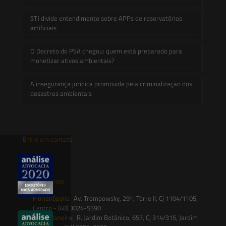
STJ divide entendimento sobre APPs de reservatórios
artificiais
O Decreto do PSA chegou: quem está preparado para
monetizar ativos ambientais?
A insegurança jurídica promovida pela criminalização dos
desastres ambientais
Entre em contato
contato@saesadvogados.com.br
Onde estamos
Florianópolis:
Av. Trompowsky, 291, Torre II, Cj 1104/1105,
Centro - (48) 3024-5590
Rio de Janeiro:
R. Jardim Botânico, 657, Cj 314/315, Jardim