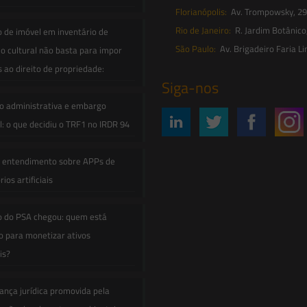
Florianópolis:
Av. Trompowsky, 291,
Rio de Janeiro:
R. Jardim Botânico
o de imóvel em inventário de
São Paulo:
Av. Brigadeiro Faria Li
o cultural não basta para impor
s ao direito de propriedade:
Siga-nos
o administrativa e embargo
: o que decidiu o TRF1 no IRDR 94
e entendimento sobre APPs de
ios artificiais
o do PSA chegou: quem está
 para monetizar ativos
is?
ança jurídica promovida pela