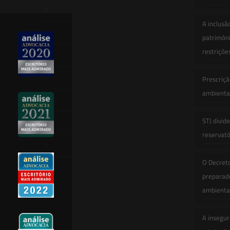
Atuação
A inclusã
Equipe
patrimôni
restriçõe
Newsletter
Publicações
Prescriçã
ambiental
Artigos
STJ divid
Novidades Legislativas
reservatór
Informativos
O Decret
Contato
preparado
ambienta
A insegur