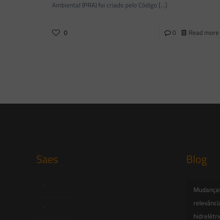
Ambiental (PRA) foi criado pelo Código
[…]
0
0
Read more
Saes
Blog
Início
Mudanças 
relevânci
Quem Somos
hidrelétr