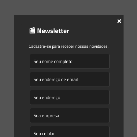
×
📰 Newsletter
Cadastre-se para receber nossas novidades.
Saes Advogados
on
11/12/2013
Rio de Janeiro publica Decreto nº
44.512/2013 regulamentando o
Novo Código Florestal
Foi publicado, em 10.12.2013, o Decreto Estadual nº
44.512/2013, que regulamenta, no âmbito do Estado do
Rio de Janeiro, o Cadastro Ambiental Rural (CAR), o