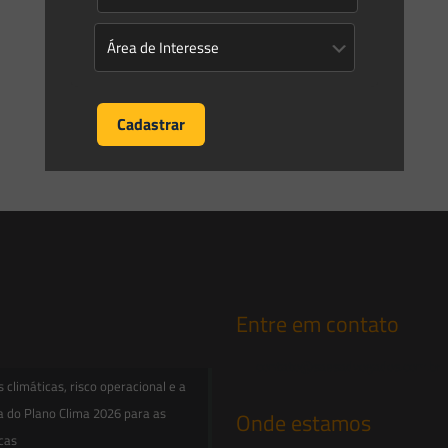
Programa
[…]
0
0
Read more
Prev page
1
2
Entre em contato
contato@saesadvogados.com.br
climáticas, risco operacional e a
a do Plano Clima 2026 para as
Onde estamos
icas