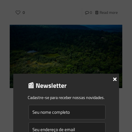
0
0
Read more
×
📰 Newsletter
Marcos Saes
on
17/03/2020
Cadastre-se para receber nossas novidades.
Inteligência e Criatividade para Uso e Compensação de
APPs, Reserva Legal e Supressão de Vegetação
Não é novidade para ninguém que o Brasil possui talvez a
legislação ambiental mais restritiva do mundo. Áreas de
Preservação Permanente (Código Florestal traz dez