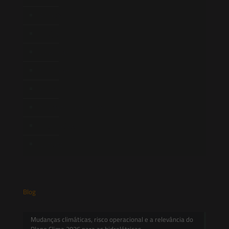
Atuação
Equipe
Newsletter
Publicações
Artigos
Novidades Legislativas
Informativos
Contato
Blog
Mudanças climáticas, risco operacional e a relevância do
Plano Clima 2026 para as hidrelétricas