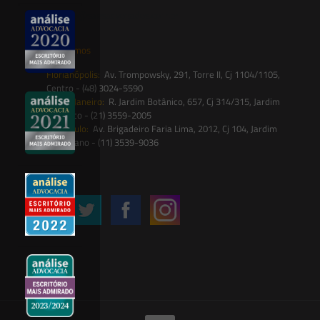
contato@saesadvogados.com.br
Onde estamos
Florianópolis:
Av. Trompowsky, 291, Torre II, Cj 1104/1105,
Centro - (48) 3024-5590
Rio de Janeiro:
R. Jardim Botânico, 657, Cj 314/315, Jardim
Botânico - (21) 3559-2005
São Paulo:
Av. Brigadeiro Faria Lima, 2012, Cj 104, Jardim
Paulistano - (11) 3539-9036
Siga-nos