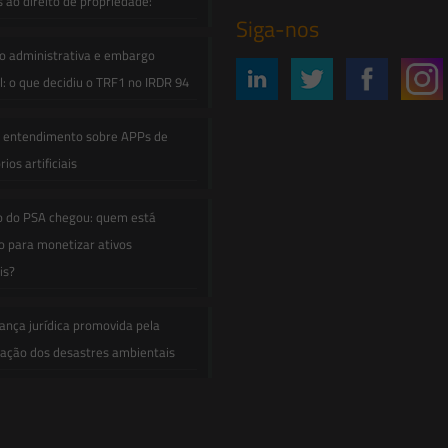
s ao direito de propriedade:
Siga-nos
o administrativa e embargo
: o que decidiu o TRF1 no IRDR 94
e entendimento sobre APPs de
ios artificiais
o do PSA chegou: quem está
 para monetizar ativos
is?
ança jurídica promovida pela
zação dos desastres ambientais