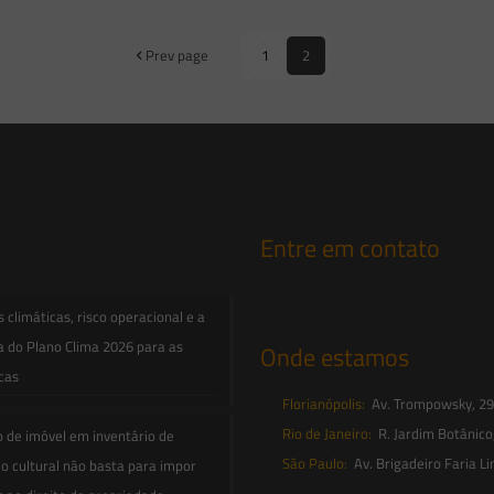
Prev page
1
2
Entre em contato
contato@saesadvogados.com.br
climáticas, risco operacional e a
a do Plano Clima 2026 para as
Onde estamos
icas
Florianópolis:
Av. Trompowsky, 291,
Rio de Janeiro:
R. Jardim Botânico
o de imóvel em inventário de
São Paulo:
Av. Brigadeiro Faria Li
o cultural não basta para impor