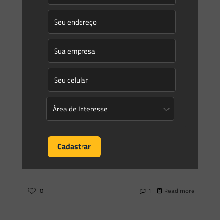
0
0
Read more
Saes Advogados
on
16/09/2014
Áreas de influência no estudo de
impacto ambiental
A problemática da delimitação das áreas de influência no
estudo de impacto ambiental Quem atua na área de
licenciamento ambiental no país conhece bem as
dificuldades
[…]
0
1
Read more