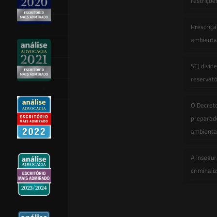
restriçõe
Newsletter
Publicações
Prescriçã
ambiental
Artigos
STJ divid
Novidades Legislativas
reservatór
Informativos
O Decret
Contato
preparado
ambienta
A insegur
criminali