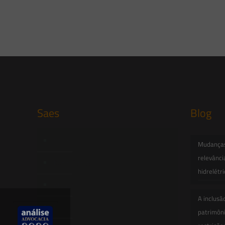
Saes
Blog
Início
Mudanças 
relevânci
Quem Somos
hidrelétr
Atuação
A inclusã
Equipe
patrimôni