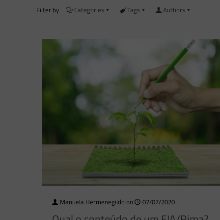
Filter by
Categories
Tags
Authors
Manuela Hermenegildo
on
07/07/2020
Qual o conteúdo de um EIA/Rima?