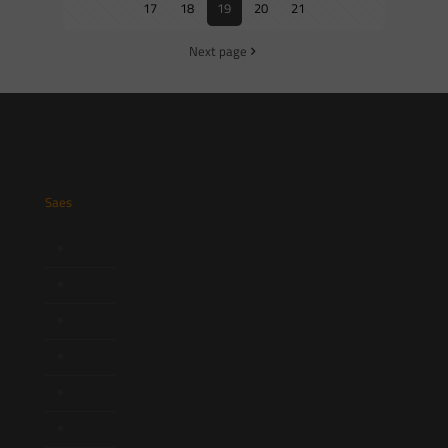
17
18
19
20
21
Next page
Saes
Início
Quem Somos
Atuação
Equipe
Newsletter
Publicações