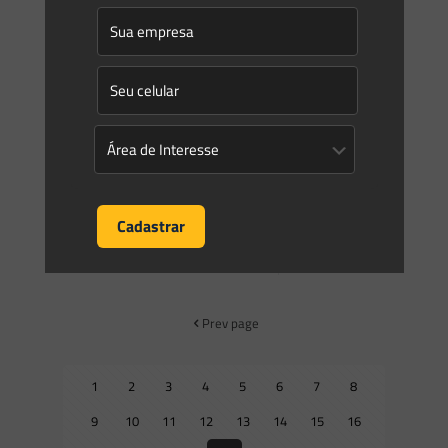
0
0
Read more
Marcos Saes
on
20/01/2015
Licenciamento ambiental para exploração de petróleo
Quando a incerteza vira certeza de caos: licenciamento
ambiental para exploração de petróleo O licenciamento
ambiental é um dos instrumentos mais importantes da
Política Nacional de
[…]
0
0
Read more
Prev page
1
2
3
4
5
6
7
8
9
10
11
12
13
14
15
16