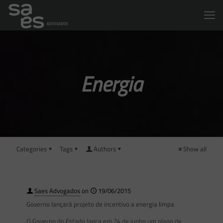
Energia
Categories
Tags
Authors
Show all
Saes Advogados
on
19/06/2015
Governo lançará projeto de incentivo a energia limpa
O Governo do Estado lança em 24 de junho um plano de