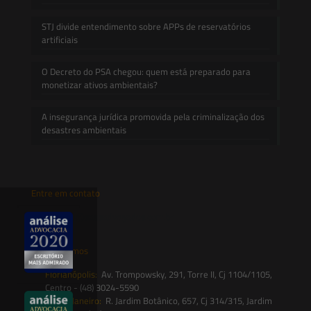
STJ divide entendimento sobre APPs de reservatórios
artificiais
O Decreto do PSA chegou: quem está preparado para
monetizar ativos ambientais?
A insegurança jurídica promovida pela criminalização dos
desastres ambientais
Entre em contato
contato@saesadvogados.com.br
Onde estamos
Florianópolis:
Av. Trompowsky, 291, Torre II, Cj 1104/1105,
Centro - (48) 3024-5590
Rio de Janeiro:
R. Jardim Botânico, 657, Cj 314/315, Jardim