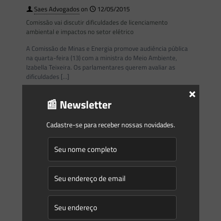
Saes Advogados
on
12/05/2015
Comissão vai discutir dificuldades de licenciamento
ambiental e impactos no setor elétrico
A Comissão de Minas e Energia promove audiência pública
na quarta-feira (13) com a ministra do Meio Ambiente,
Izabella Teixeira. Os parlamentares querem avaliar as
dificuldades
[…]
×
📰 Newsletter
0
0
Read more
Cadastre-se para receber nossas novidades.
Saes Advogados
on
22/04/2015
Aumento de preço e mudança na Aneel reaquecem o
mercado para PCHs
Novo valor promete tirar do papel pequenas centrais
hidrelétricas, que agora têm trâmite mais ágil na agência
reguladora O aumento do preço de referência no próximo
[…]