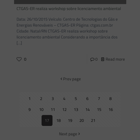
Marcos Saes
on
26/10/2015
CTGAS-ER realiza workshop sobre licenciamento ambiental
Data: 26/10/2015 Veículo: Centro de Tecnologias do Gás e
Energias Renováveis – CTGAS-ER Página: ctgas.com.br
Cidade: Natal/RN CTGAS-ER realiza workshop sobre
licenciamento ambiental Considerando a importância dos
[…]
0
0
Read more
Prev page
1
2
3
4
5
6
7
8
9
10
11
12
13
14
15
16
17
18
19
20
21
Next page