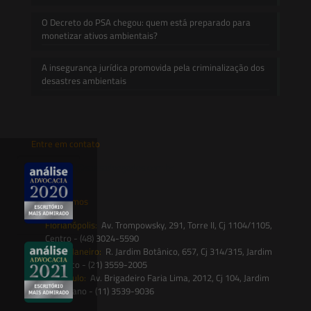
O Decreto do PSA chegou: quem está preparado para
monetizar ativos ambientais?
A insegurança jurídica promovida pela criminalização dos
desastres ambientais
Entre em contato
contato@saesadvogados.com.br
Onde estamos
Florianópolis:
Av. Trompowsky, 291, Torre II, Cj 1104/1105,
Centro - (48) 3024-5590
Rio de Janeiro:
R. Jardim Botânico, 657, Cj 314/315, Jardim
Botânico - (21) 3559-2005
São Paulo:
Av. Brigadeiro Faria Lima, 2012, Cj 104, Jardim
Paulistano - (11) 3539-9036