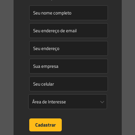
Especialista questiona a efetividade das exigências e diz que
nova abordagem passa também por uma mudança cultural
O diretor de licenciamento ambiental do Ibama, Thomaz
Miazaki
[…]
0
0
Read more
Marcos Saes
on
27/10/2015
Dr. Marcos Saes ministra curso sobre licenciamento
ambiental no RN
Nos dias 20 e 21 do corrente mês, o Dr. Marcos Saes foi um
dos professores do “Workshop sobre Licenciamento
Ambiental“, ocorrido em Natal/RN. O curso
[…]
0
0
Read more