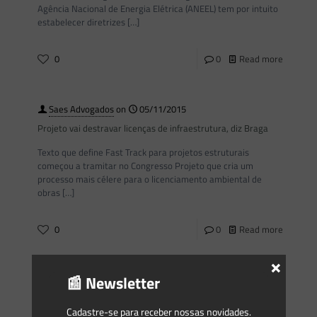
Agência Nacional de Energia Elétrica (ANEEL) tem por intuito
estabelecer diretrizes
[…]
0
0
Read more
Saes Advogados
on
05/11/2015
Projeto vai destravar licenças de infraestrutura, diz Braga
Texto que define Fast Track para projetos estruturais
começou a tramitar no Congresso Projeto que cria um
processo mais célere para o licenciamento ambiental de
obras
[…]
0
0
Read more
×
📰 Newsletter
Saes Advogados
on
05/11/2015
Ibama e MMA são favoráveis a retirada de políticas públicas
Cadastre-se para receber nossas novidades.
do licenciamento