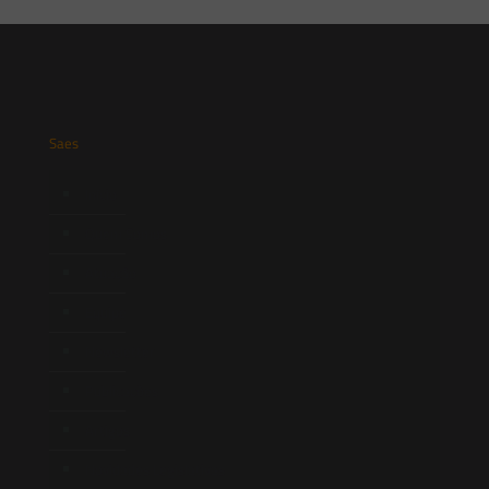
Saes
Início
Quem Somos
Atuação
Equipe
Newsletter
Publicações
Artigos
Novidades Legislativas