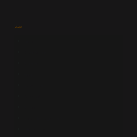
Saes
Início
Quem Somos
Atuação
Equipe
Newsletter
Publicações
Artigos
Novidades Legislativas
Informativos