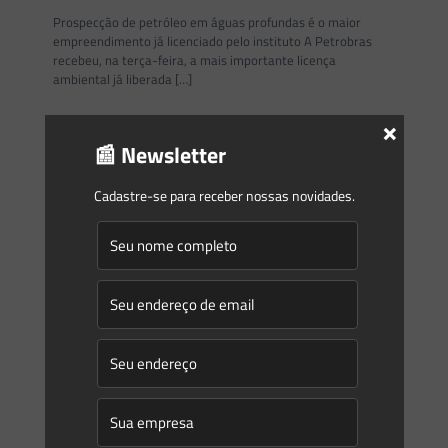
Prospecção de petróleo em águas profundas é o maior
empreendimento já licenciado pelo instituto A Petrobras
recebeu, na terça-feira, a mais importante licença
ambiental já liberada
[…]
×
0
0
Read more
📰 Newsletter
Cadastre-se para receber nossas novidades.
Gleyse Gulin
on
16/09/2014
É necessária uma moratória para exploração do gás de
xisto?
Quando se faz uma rápida busca pela internet sobre a
questão da exploração de gás de xisto no Brasil, deparamo-
nos com uma variedade de questões sendo
[…]
0
0
Read more
Saes Advogados
on
02/09/2014