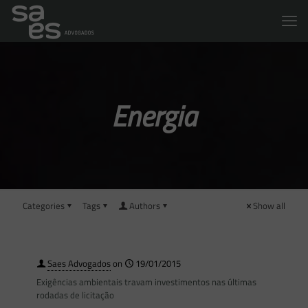
Energia
Categories
Tags
Authors
Show all
Saes Advogados
on
19/01/2015
Exigências ambientais travam investimentos nas últimas
rodadas de licitação