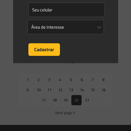
Gás de xisto está cercado de polêmicas ambientais
A exploração de gás não convencional mal começou no
Brasil e já é cercada de polêmicas. O Brasil é detentor de
uma das maiores reservas desse
[…]
0
0
Read more
Prev page
1
2
3
4
5
6
7
8
9
10
11
12
13
14
15
16
17
18
19
20
21
Next page