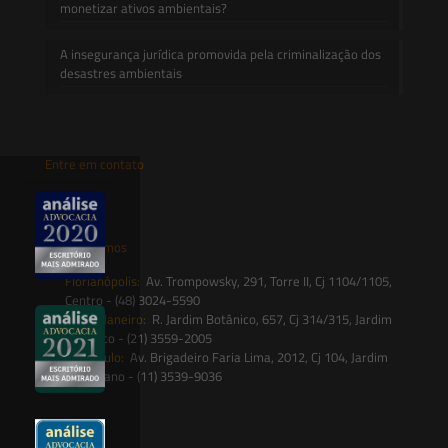
monetizar ativos ambientais?
A insegurança jurídica promovida pela criminalização dos
desastres ambientais
Entre em contato
contato@saesadvogados.com.br
Onde estamos
Florianópolis:
Av. Trompowsky, 291, Torre II, Cj 1104/1105,
Centro - (48) 3024-5590
Rio de Janeiro:
R. Jardim Botânico, 657, Cj 314/315, Jardim
Botânico - (21) 3559-2005
São Paulo:
Av. Brigadeiro Faria Lima, 2012, Cj 104, Jardim
Paulistano - (11) 3539-9036
Siga-nos