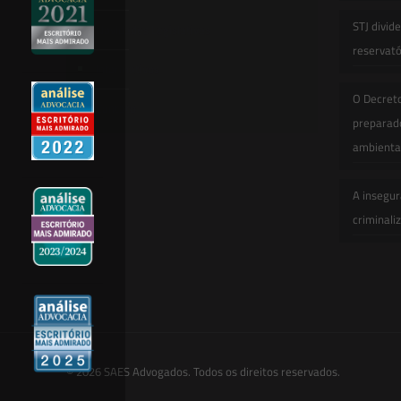
STJ divid
Novidades Legislativas
reservatór
Informativos
O Decret
Contato
preparado
ambienta
A insegur
criminali
© 2026 SAES Advogados. Todos os direitos reservados.