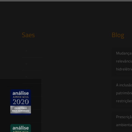
Saes
Blog
Início
Mudanças 
relevânci
Quem Somos
hidrelétr
Atuação
A inclusã
Equipe
patrimôni
restriçõe
Newsletter
Publicações
Prescriçã
ambiental
Artigos