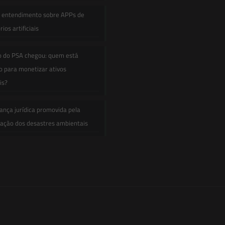
e entendimento sobre APPs de
ios artificiais
o do PSA chegou: quem está
 para monetizar ativos
is?
ança jurídica promovida pela
zação dos desastres ambientais