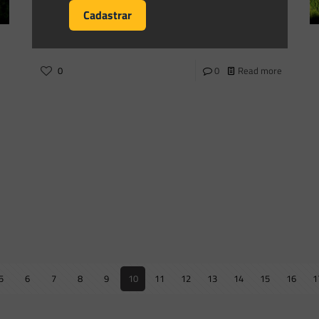
Estabelece, nos termos desta Portaria, as Diretrizes para a
realização do Leilão de Compra de
[…]
0
0
Read more
5
6
7
8
9
10
11
12
13
14
15
16
1