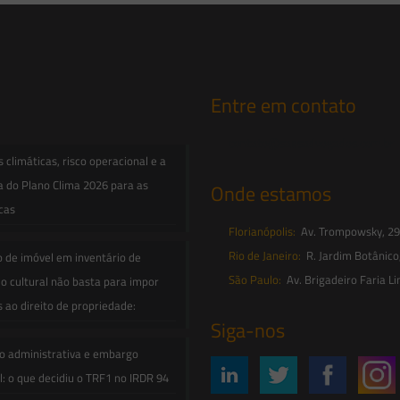
Entre em contato
contato@saesadvogados.com.br
climáticas, risco operacional e a
a do Plano Clima 2026 para as
Onde estamos
icas
Florianópolis:
Av. Trompowsky, 291,
Rio de Janeiro:
R. Jardim Botânico
o de imóvel em inventário de
São Paulo:
Av. Brigadeiro Faria Li
o cultural não basta para impor
s ao direito de propriedade:
Siga-nos
o administrativa e embargo
: o que decidiu o TRF1 no IRDR 94