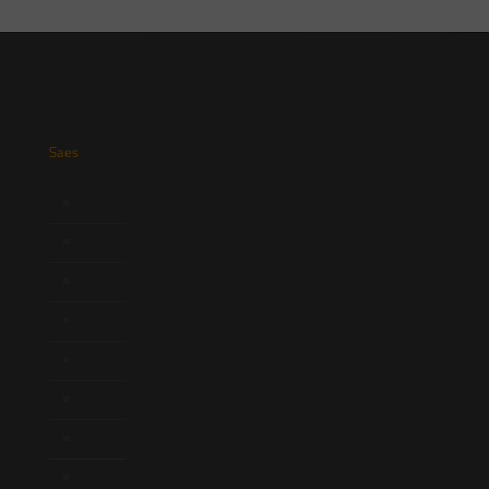
Saes
Início
Quem Somos
Atuação
Equipe
Newsletter
Publicações
Artigos
Novidades Legislativas