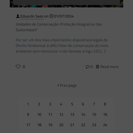
Eduardo Saes
on
01/07/2024
Unidades de Conservação: Proteção Integral ou Uso
Sustentável?
Por ser um dos mais importantes dispositivos legais do
Direito Ambiental, é difícil falar de conservação do meio
ambiente sem mencionar o tão famoso artigo 225
[…]
0
0
Read more
Prev page
1
2
3
4
5
6
7
8
9
10
11
12
13
14
15
16
17
18
19
20
21
22
23
24