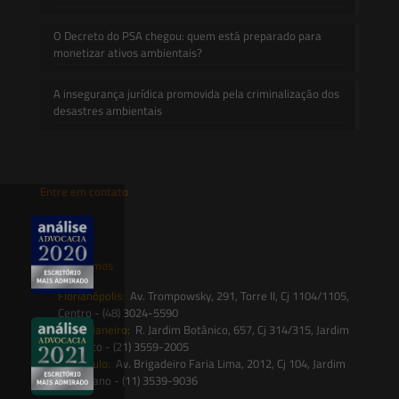
O Decreto do PSA chegou: quem está preparado para
monetizar ativos ambientais?
A insegurança jurídica promovida pela criminalização dos
desastres ambientais
Entre em contato
contato@saesadvogados.com.br
Onde estamos
Florianópolis:
Av. Trompowsky, 291, Torre II, Cj 1104/1105,
Centro - (48) 3024-5590
Rio de Janeiro:
R. Jardim Botânico, 657, Cj 314/315, Jardim
Botânico - (21) 3559-2005
São Paulo:
Av. Brigadeiro Faria Lima, 2012, Cj 104, Jardim
Paulistano - (11) 3539-9036