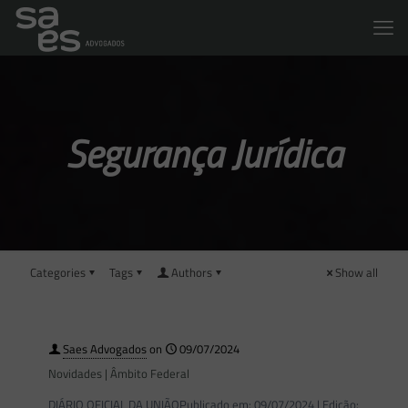
Segurança Jurídica
Categories
Tags
Authors
Show all
Saes Advogados
on
09/07/2024
Novidades | Âmbito Federal
DIÁRIO OFICIAL DA UNIÃOPublicado em: 09/07/2024 | Edição: