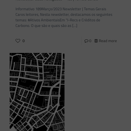
Informativo 189Março/2023 Newsletter | Temas Gerais
Caros leitores, Nesta newsletter, destacamos os seguintes
temas: #Ativos AmbientaisEm “I-Recs e Créditos de
Carbono. O que são e quais são as
[…]
0
0
Read more