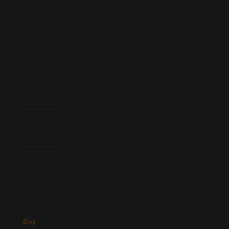
Início
Quem Somos
Atuação
Equipe
Newsletter
Publicações
Artigos
Novidades Legislativas
Informativos
Contato
Blog