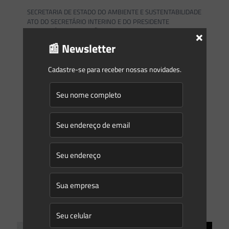
SECRETARIA DE ESTADO DO AMBIENTE E SUSTENTABILIDADE
ATO DO SECRETÁRIO INTERINO E DO PRESIDENTE
×
EMEXERCÍCIO RESOLUÇÃO CONJUNTA SEAS/INEA No 92, DE
28 DE FEVEREIRO DE 2023
[…]
📰 Newsletter
0
0
Read more
Cadastre-se para receber nossas novidades.
Saes Advogados
on
28/02/2023
Newsletter Saes Advogados – 188 | Temais Gerais
Informativo 188Fevereiro/2023 Newsletter | Temas Gerais
Caros leitores, Nesta newsletter, destacamos os seguintes
temas: #Infrações AmbientaisNo artigo “Existem limites
para a apreensão de bens nas infrações ambientais?”,
abordamos
[…]
0
0
Read more