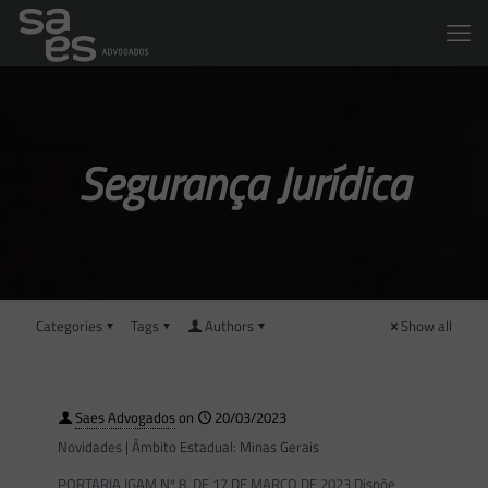
Segurança Jurídica
Categories
Tags
Authors
Show all
Saes Advogados
on
20/03/2023
Novidades | Âmbito Estadual: Minas Gerais
PORTARIA IGAM Nº 8, DE 17 DE MARÇO DE 2023 Dispõe