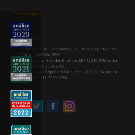
Entre em contato
contato@saesadvogados.com.br
Onde estamos
Florianópolis:
Av. Trompowsky, 291, Torre II, Cj 1104/1105,
Centro - (48) 3024-5590
Rio de Janeiro:
R. Jardim Botânico, 657, Cj 314/315, Jardim
Botânico - (21) 3559-2005
São Paulo:
Av. Brigadeiro Faria Lima, 2012, Cj 104, Jardim
Paulistano - (11) 3539-9036
Siga-nos