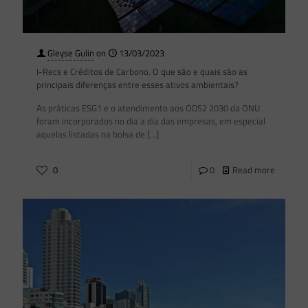
Gleyse Gulin
on
13/03/2023
I-Recs e Créditos de Carbono. O que são e quais são as
principais diferenças entre esses ativos ambientais?
As práticas ESG1 e o atendimento aos ODS2 2030 da ONU
foram incorporados no dia a dia das empresas, em especial
aquelas listadas na bolsa de
[…]
0
0
Read more