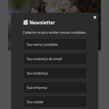
×
📰 Newsletter
Cadastre-se para receber nossas novidades.
Gleyse Gulin
on
27/11/2018
Da Resiliência à Adaptação: o que prevê a nova Resolução
CONAMA de qualidade do ar?
Resiliência e Adaptação são palavras comumente
empregadas nos dias de hoje. A primeira, diz respeito a
capacidade do ser humano de se recuperar após um evento
[…]
0
0
Read more