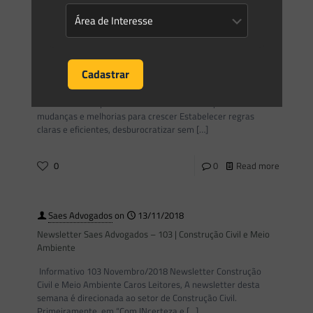
Gleyse Gulin
on
26/11/2018
Brasil Energia: O setor elétrico à espera de mudanças e
melhorias para crescer
Data: 26/11/2018 Veículo: Brasil Energia Edição Online
Cidade: Florianópolis/SC O setor elétrico à espera de
mudanças e melhorias para crescer Estabelecer regras
claras e eficientes, desburocratizar sem
[…]
0
0
Read more
Saes Advogados
on
13/11/2018
Newsletter Saes Advogados – 103 | Construção Civil e Meio
Ambiente
Informativo 103 Novembro/2018 Newsletter Construção
Civil e Meio Ambiente Caros Leitores, A newsletter desta
semana é direcionada ao setor de Construção Civil.
Primeiramente, em “Com INcerteza e
[…]