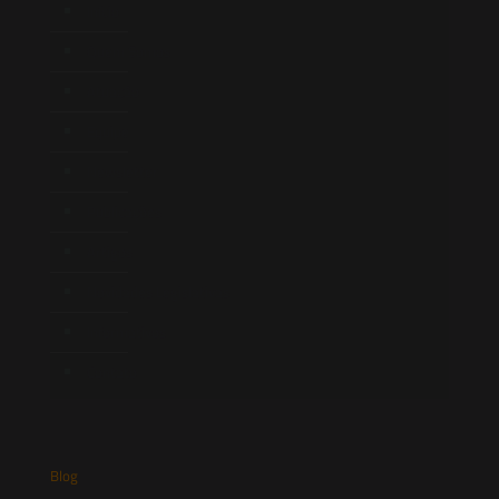
Início
Quem Somos
Atuação
Equipe
Newsletter
Publicações
Artigos
Novidades Legislativas
Informativos
Contato
Blog