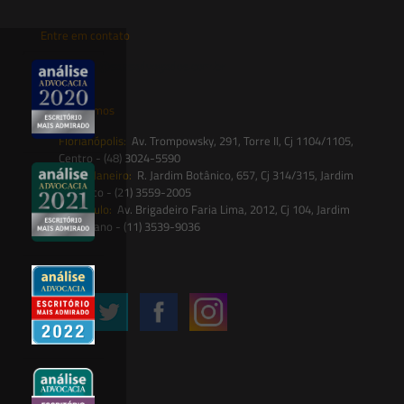
Entre em contato
contato@saesadvogados.com.br
Onde estamos
Florianópolis:
Av. Trompowsky, 291, Torre II, Cj 1104/1105,
Centro - (48) 3024-5590
Rio de Janeiro:
R. Jardim Botânico, 657, Cj 314/315, Jardim
Botânico - (21) 3559-2005
São Paulo:
Av. Brigadeiro Faria Lima, 2012, Cj 104, Jardim
Paulistano - (11) 3539-9036
Siga-nos