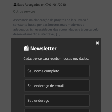
Saes Advogados
on
01/01/2010
Outros serviços
Assessoria na elaboração de projetos de leis Devido à
constante busca por parâmetros mais modernos e
adequados às necessidades das comunidades e à busca pelo
desenvolvimento sustentável,
[…]
×
📰 Newsletter
0
0
Read more
Cadastre-se para receber nossas novidades.
Saes Advogados
on
01/01/2010
Licenciamento Ambiental e Urbanístico
O Saes Advogados possui anos de consultoria jurídica no
desenvolvimento de empreendimentos de grande porte,
desde a concepção do projeto até sua entrada em
funcionamento, o que nos
[…]
0
0
Read more