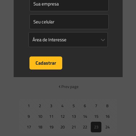
Saes Advogados
on
01/01/2010
Conflitos Ambientais
Contencioso cível, criminal e administrativo Atuamos na
defesa no âmbito de ações civis públicas, ações populares e
ações penais, bem como na propositura de ações judiciais,
como
[…]
0
0
Read more
Prev page
1
2
3
4
5
6
7
8
9
10
11
12
13
14
15
16
17
18
19
20
21
22
23
24