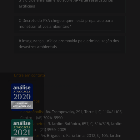
artificiais
O Decreto do PSA chegou: quem está preparado para
monetizar ativos ambientais?
A insegurança jurídica promovida pela criminalização dos
desastres ambientais
Entre em contato
contato@saesadvogados.com.br
Onde estamos
Florianópolis:
Av. Trompowsky, 291, Torre II, Cj 1104/1105,
Centro - (48) 3024-5590
Rio de Janeiro:
R. Jardim Botânico, 657, Cj 314/315, Jardim
Botânico - (21) 3559-2005
São Paulo:
Av. Brigadeiro Faria Lima, 2012, Cj 104, Jardim