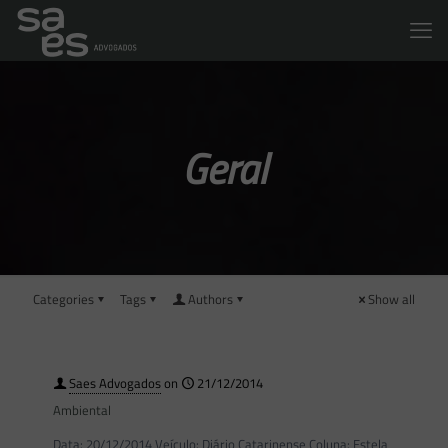
Geral
Categories
Tags
Authors
Show all
Saes Advogados
on
21/12/2014
Ambiental
Data: 20/12/2014 Veículo: Diário Catarinense Coluna: Estela