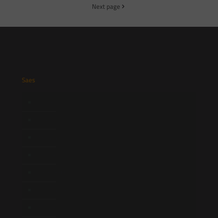
Next page
Saes
Início
Quem Somos
Atuação
Equipe
Newsletter
Publicações
Artigos