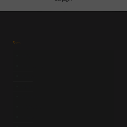
Saes
Início
Quem Somos
Atuação
Equipe
Newsletter
Publicações
Artigos