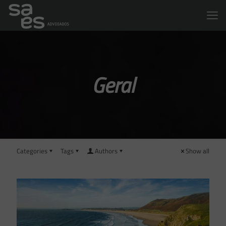
Geral
Categories
Tags
Authors
Show all