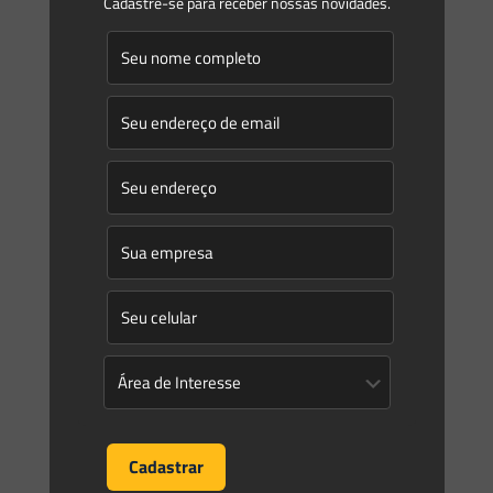
Cadastre-se para receber nossas novidades.
A proteção do Bioma Mata Atlântica nas áreas urbanas e
regiões metropolitanas é regulamentada pelos artigos 30 e
31 da lei 11.428/2006 (Lei da Mata Atlântica).
[…]
0
0
Read more
Saes Advogados
on
24/11/2020
Newsletter Saes Advogados – 148 | Temas Gerais
Informativo 148Novembro/2020 Newsletter Temas Gerais
A Newsletter desta semana aborda Temas Gerais de Direito
Ambiental, com objetivo de informar nossos leitores sobre
problemas e dúvidas reais que podem afetar suas
[…]
0
0
Read more
Saes Advogados
on
27/10/2020
Newsletter Saes Advogados – 146 | Temais Gerais