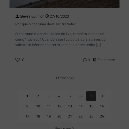
Gleyse Gulin
on
27/10/2020
Por que o chorume deve ser tratado?
O chorume é a parte líquida do lixo, também conhecido
como “lixiviado”. Quando esse líquido percola através do
substrato inferior do aterro sem que antes tenha
[…]
0
0
Read more
Prev page
1
2
3
4
5
6
7
8
9
10
11
12
13
14
15
16
17
18
19
20
21
22
23
24
Next page