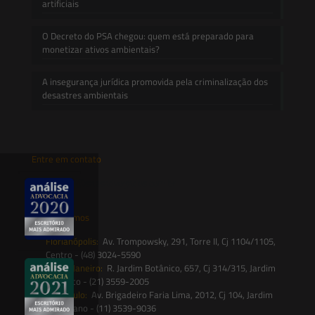
artificiais
O Decreto do PSA chegou: quem está preparado para
monetizar ativos ambientais?
A insegurança jurídica promovida pela criminalização dos
desastres ambientais
Entre em contato
contato@saesadvogados.com.br
Onde estamos
Florianópolis:
Av. Trompowsky, 291, Torre II, Cj 1104/1105,
Centro - (48) 3024-5590
Rio de Janeiro:
R. Jardim Botânico, 657, Cj 314/315, Jardim
Botânico - (21) 3559-2005
São Paulo:
Av. Brigadeiro Faria Lima, 2012, Cj 104, Jardim
Paulistano - (11) 3539-9036