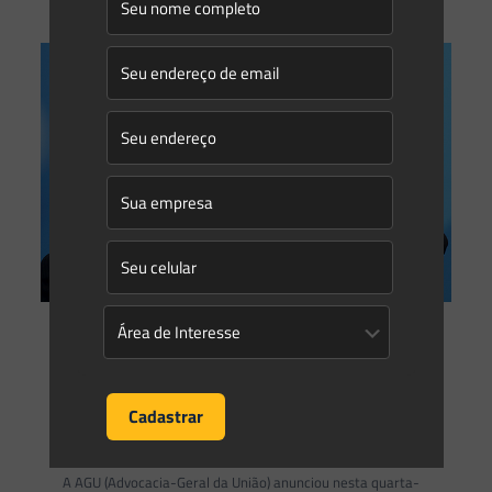
Saes Advogados
on
20/07/2017
Temer assina parecer que pode
parar demarcação de terras
indígenas
A AGU (Advocacia-Geral da União) anunciou nesta quarta-