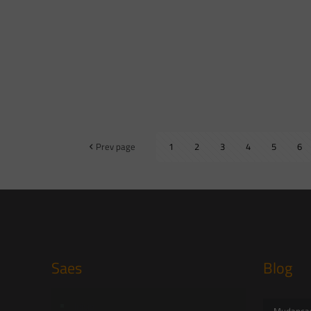
Prev page
1
2
3
4
5
6
Saes
Blog
Início