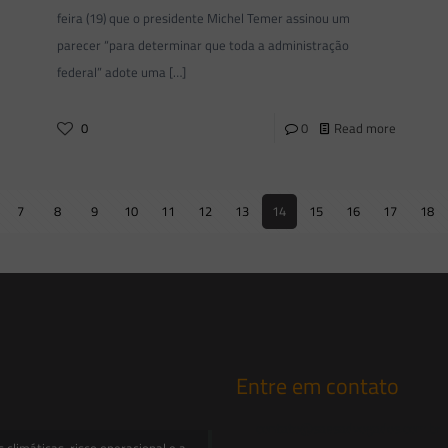
feira (19) que o presidente Michel Temer assinou um
parecer “para determinar que toda a administração
federal” adote uma
[…]
0
0
Read more
7
8
9
10
11
12
13
14
15
16
17
18
Entre em contato
contato@saesadvogados.com.br