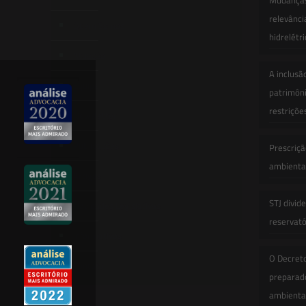
Mudanças 
relevânci
Quem Somos
hidrelétr
Atuação
A inclusã
Equipe
patrimôni
restriçõe
Newsletter
Publicações
Prescriçã
ambiental
Artigos
STJ divid
Novidades Legislativas
reservatór
Informativos
O Decret
Contato
preparado
ambienta