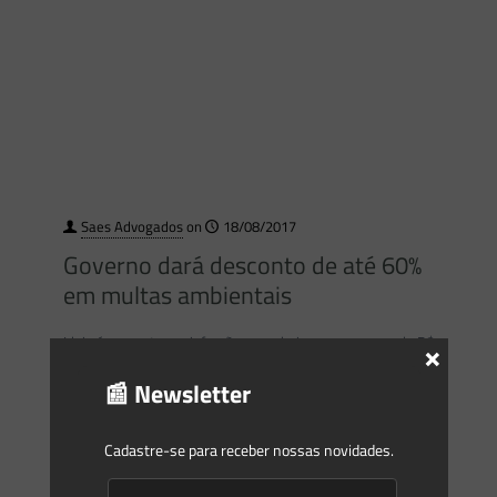
Saes Advogados
on
18/08/2017
Governo dará desconto de até 60%
em multas ambientais
Ideia é converter as infrações, que hoje somam cerca de R$
×
4,6 bilhões, em serviços de preservação e recuperação da
📰 Newsletter
natureza Poluição no Rio Guaxindiba, que
[…]
Cadastre-se para receber nossas novidades.
0
0
Read more