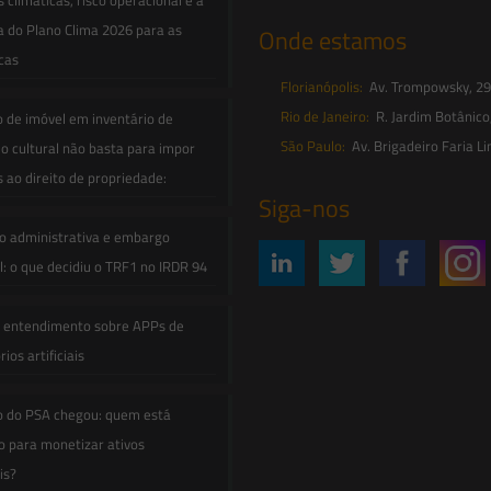
climáticas, risco operacional e a
a do Plano Clima 2026 para as
Onde estamos
icas
Florianópolis:
Av. Trompowsky, 291,
Rio de Janeiro:
R. Jardim Botânico
o de imóvel em inventário de
São Paulo:
Av. Brigadeiro Faria Li
o cultural não basta para impor
s ao direito de propriedade:
Siga-nos
o administrativa e embargo
: o que decidiu o TRF1 no IRDR 94
e entendimento sobre APPs de
ios artificiais
o do PSA chegou: quem está
 para monetizar ativos
is?