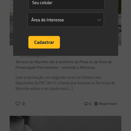
Saes Advogados
on
14/03/2022
Terreno de Marinha não é sinônimo de Praia ou de Área de
Preservação Permanente – entenda a diferença.
Com a aprovação, em segundo turno na Câmara dos
Deputados da PEC 39/11, o tema que envolve os Terrenos de
Marinha voltou a ser pauta nos
[…]
0
0
Read more