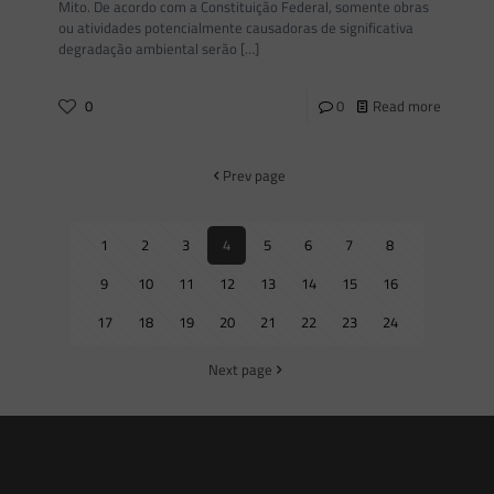
Mito. De acordo com a Constituição Federal, somente obras
ou atividades potencialmente causadoras de significativa
degradação ambiental serão
[…]
0
0
Read more
Prev page
1
2
3
4
5
6
7
8
9
10
11
12
13
14
15
16
17
18
19
20
21
22
23
24
Next page