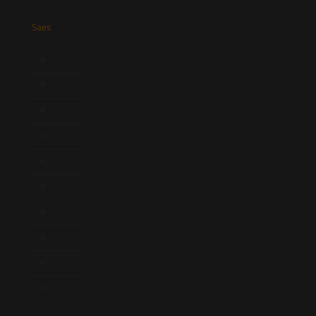
Saes
Início
Quem Somos
Atuação
Equipe
Newsletter
Publicações
Artigos
Novidades Legislativas
Informativos
Contato