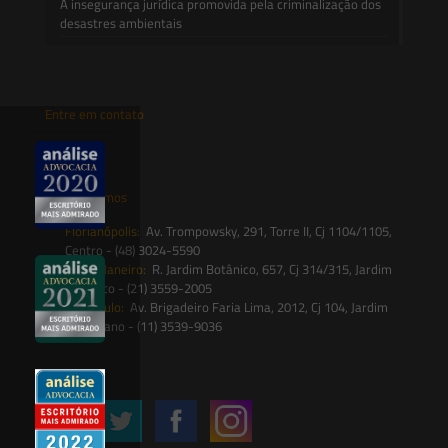
A insegurança jurídica promovida pela criminalização dos
desastres ambientais
Entre em contato
contato@saesadvogados.com.br
Onde estamos
Florianópolis:
Av. Trompowsky, 291, Torre II, Cj 1104/1105,
Centro - (48) 3024-5590
Rio de Janeiro:
R. Jardim Botânico, 657, Cj 314/315, Jardim
Botânico - (21) 3559-2005
São Paulo:
Av. Brigadeiro Faria Lima, 2012, Cj 104, Jardim
Paulistano - (11) 3539-9036
Siga-nos