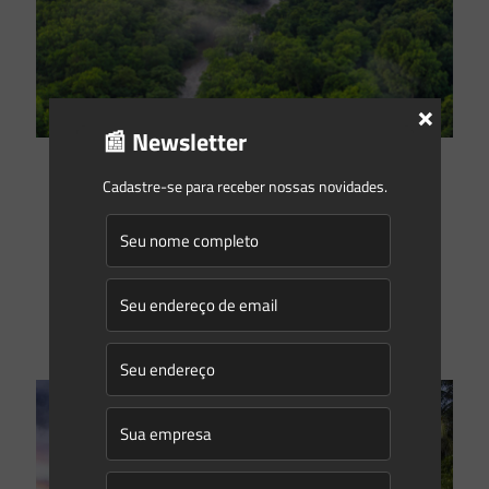
×
📰 Newsletter
Gleyse Gulin
on
29/03/2022
Cadastre-se para receber nossas novidades.
3 Dúvidas frequentes sobre a Lei da Mata Atlântica
A Mata Atlântica é um dos principais biomas de nosso
território nacional. Presente em 17, dos 27 estados da
federação¹. A riqueza de sua biodiversidade, com
[…]
0
0
Read more