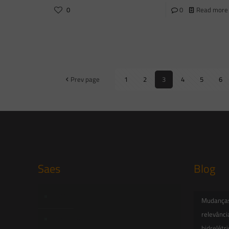
0
0
Read more
Prev page
1
2
3
4
5
6
Saes
Blog
Início
Mudanças 
relevânci
Quem Somos
hidrelétr