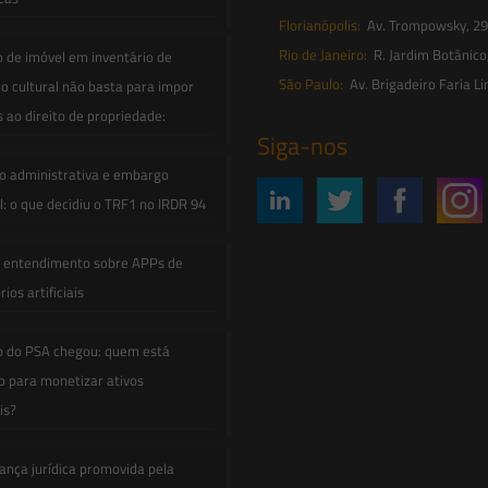
Florianópolis:
Av. Trompowsky, 291,
Rio de Janeiro:
R. Jardim Botânico
o de imóvel em inventário de
São Paulo:
Av. Brigadeiro Faria Li
o cultural não basta para impor
s ao direito de propriedade:
Siga-nos
o administrativa e embargo
: o que decidiu o TRF1 no IRDR 94
e entendimento sobre APPs de
ios artificiais
o do PSA chegou: quem está
 para monetizar ativos
is?
ança jurídica promovida pela