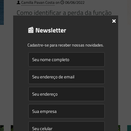
Camilla Pavan Costa
on
06/06/2022
Como identificar a perda da função
×
ecológica de curso d´água?
📰 Newsletter
O tema do artigo além de ser uma situação fática
corriqueira, continua sendo muito debatido no judiciário.
Cadastre-se para receber nossas novidades.
Em razão disso, fez-se aqui um resgate e a
[…]
1
0
Read more