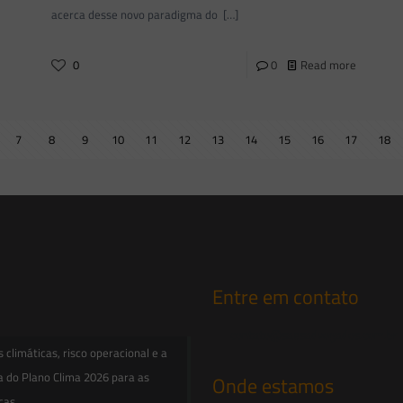
acerca desse novo paradigma do
[…]
0
0
Read more
7
8
9
10
11
12
13
14
15
16
17
18
Entre em contato
contato@saesadvogados.com.br
climáticas, risco operacional e a
a do Plano Clima 2026 para as
Onde estamos
icas