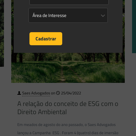
Saes Advogados
on
25/04/2022
A relação do conceito de ESG com o
Direito Ambiental
Em meados de agosto do ano passado, o Saes Advogados
lançou a Campanha ESG . Foram 4 (quatro) dias de imersão