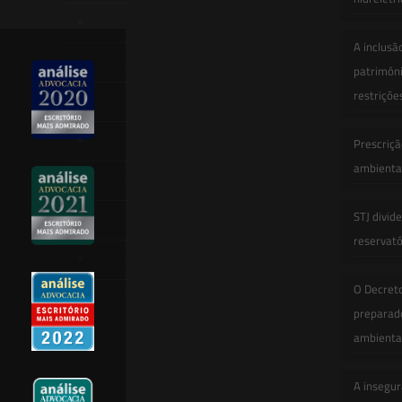
Atuação
A inclusã
Equipe
patrimôni
restriçõe
Newsletter
Publicações
Prescriçã
ambiental
Artigos
STJ divid
Novidades Legislativas
reservatór
Informativos
O Decret
Contato
preparado
ambienta
A insegur