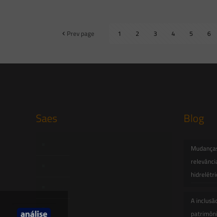
Prev page
1
2
3
4
5
6
Saes
Blog
Início
Mudanças 
relevânci
Quem Somos
hidrelétr
Atuação
A inclusã
Equipe
patrimôni