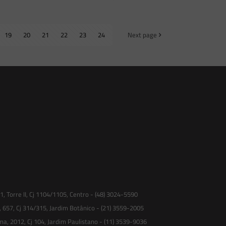
19
20
21
22
23
24
Next page
 Torre II, Cj 1104/1105, Centro - (48) 3024-5590
, 657, Cj 314/315, Jardim Botânico - (21) 3559-2005
ma, 2012, Cj 104, Jardim Paulistano - (11) 3539-9036