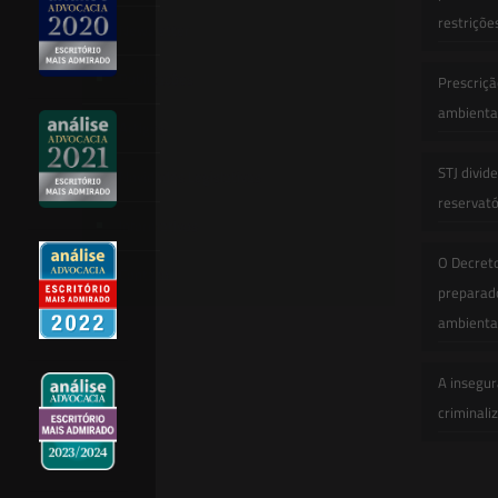
restriçõe
Newsletter
Publicações
Prescriçã
ambiental
Artigos
STJ divid
Novidades Legislativas
reservatór
Informativos
O Decret
Contato
preparado
ambienta
A insegur
criminali