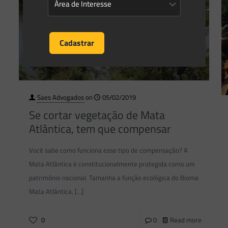
Saes Advogados
on
05/02/2019
Se cortar vegetação de Mata
Atlântica, tem que compensar
Você sabe como funciona esse tipo de compensação? A
Mata Atlântica é constitucionalmente protegida como um
patrimônio nacional. Tamanha a função ecológica do Bioma
Mata Atlântica,
[…]
0
0
Read more