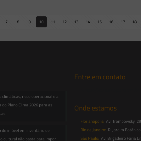
7
8
9
10
11
12
13
14
15
16
17
18
Entre em contato
contato@saesadvogados.com.br
climáticas, risco operacional e a
a do Plano Clima 2026 para as
Onde estamos
icas
Florianópolis:
Av. Trompowsky, 291,
Rio de Janeiro:
R. Jardim Botânico
o de imóvel em inventário de
São Paulo:
Av. Brigadeiro Faria Li
o cultural não basta para impor