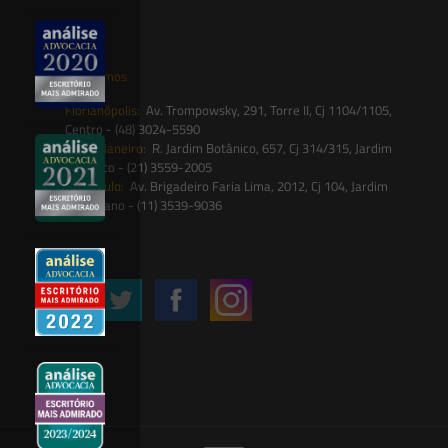
contato@saesadvogados.com.br
Onde estamos
Florianópolis:
Av. Trompowsky, 291, Torre II, Cj 1104/1105,
Centro - (48) 3024-5590
Rio de Janeiro:
R. Jardim Botânico, 657, Cj 314/315, Jardim
Botânico - (21) 3559-2005
São Paulo:
Av. Brigadeiro Faria Lima, 2012, Cj 104, Jardim
Paulistano - (11) 3539-9036
Siga-nos