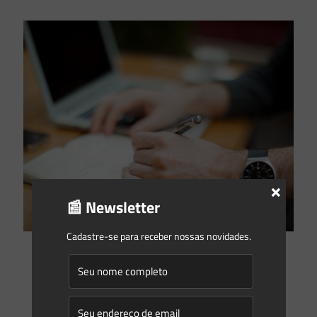
×
📰 Newsletter
Cadastre-se para receber nossas novidades.
Gleyse Gulin
on
25/03/2020
Condicionantes Ambientais: Saiba o que fazer em época de
pandemia.
Não há dúvidas de que os impactos econômicos da