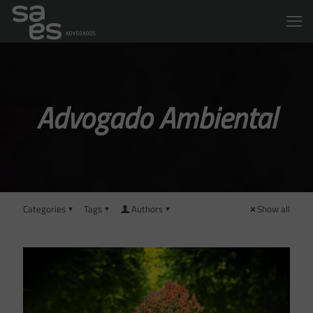
Advogado Ambiental
Categories
Tags
Authors
Show all