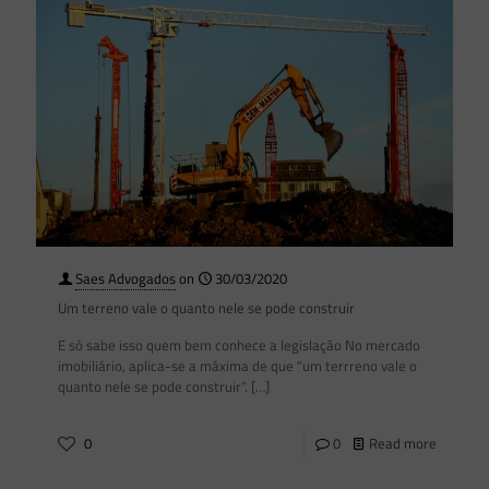
Saes Advogados
on
30/03/2020
Um terreno vale o quanto nele se pode construir
E só sabe isso quem bem conhece a legislação No mercado
imobiliário, aplica-se a máxima de que “um terrreno vale o
quanto nele se pode construir”.
[…]
0
0
Read more