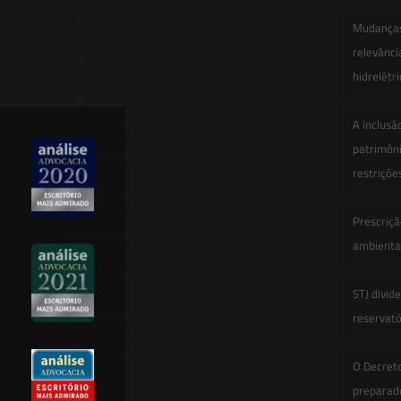
Início
Mudanças 
relevânci
Quem Somos
hidrelétr
Atuação
A inclusã
Equipe
patrimôni
restriçõe
Newsletter
Publicações
Prescriçã
ambiental
Artigos
STJ divid
Novidades Legislativas
reservatór
Informativos
O Decret
Contato
preparado