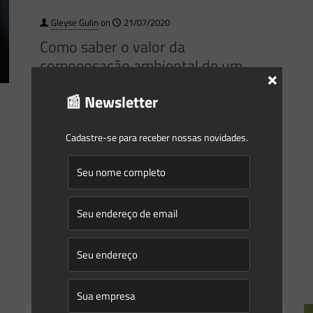
Gleyse Gulin
on
21/07/2020
Como saber o valor da
compensação ambiental de um
×
projeto portuário?
📰 Newsletter
A compensação ambiental prevista na Lei do Sistema de
Unidades de Conservação (Lei n. 9.885/2000) geralmente é
Cadastre-se para receber nossas novidades.
objeto de debates. Os portos e terminais portuários,
considerados
[…]
0
0
Read more