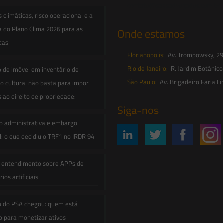
contato@saesadvogados.com.br
climáticas, risco operacional e a
a do Plano Clima 2026 para as
Onde estamos
icas
Florianópolis:
Av. Trompowsky, 291,
Rio de Janeiro:
R. Jardim Botânico
o de imóvel em inventário de
São Paulo:
Av. Brigadeiro Faria Li
o cultural não basta para impor
s ao direito de propriedade:
Siga-nos
o administrativa e embargo
: o que decidiu o TRF1 no IRDR 94
e entendimento sobre APPs de
ios artificiais
o do PSA chegou: quem está
 para monetizar ativos