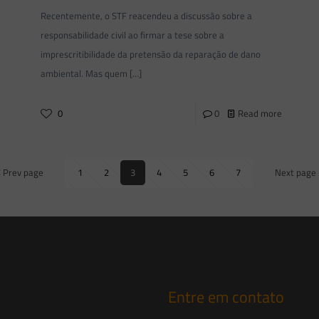
Recentemente, o STF reacendeu a discussão sobre a
responsabilidade civil ao firmar a tese sobre a
imprescritibilidade da pretensão da reparação de dano
ambiental. Mas quem
[…]
0
0
Read more
Prev page
1
2
3
4
5
6
7
Next page
Entre em contato