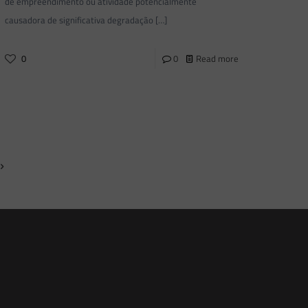
de empreendimento ou atividade potencialmente
causadora de significativa degradação
[…]
0
0
Read more