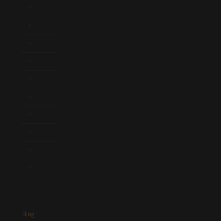
Início
Quem Somos
Atuação
Equipe
Newsletter
Publicações
Artigos
Novidades Legislativas
Informativos
Contato
Blog