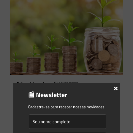
Saes Advogados
on
18/08/2020
×
Apostando no verde: benefícios fiscais para a emissão de
📰 Newsletter
títulos verdes (green bonds) pelo setor elétrico
Cadastre-se para receber nossas novidades.
Entre os principais meios que qualquer empresa tem para a
captação de recursos está a emissão de títulos para o
mercado. Quem compra um título de
[…]