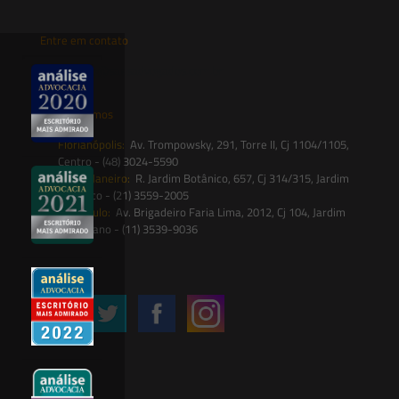
Entre em contato
contato@saesadvogados.com.br
Onde estamos
Florianópolis:
Av. Trompowsky, 291, Torre II, Cj 1104/1105,
Centro - (48) 3024-5590
Rio de Janeiro:
R. Jardim Botânico, 657, Cj 314/315, Jardim
Botânico - (21) 3559-2005
São Paulo:
Av. Brigadeiro Faria Lima, 2012, Cj 104, Jardim
Paulistano - (11) 3539-9036
Siga-nos