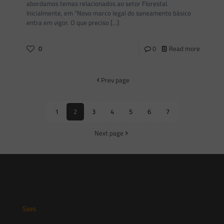
abordamos temas relacionados ao setor Florestal.
Inicialmente, em “Novo marco legal do saneamento básico
entra em vigor. O que preciso
[…]
0
0
Read more
Prev page
1
2
3
4
5
6
7
Next page
Saes