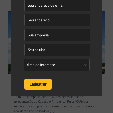
0
0
Read more
Gleyse Gulin
on
17/08/2020
(Des)Necessidade do CAR para Linhas de Transmissão (LTs)
Há muito tempo se debate a (des)necessidade de
apresentação do Cadastro Ambiental Rural (CAR) dos
imóveis que compõem empreendimentos do setor elétrico.
Abordamos no passado a
[…]