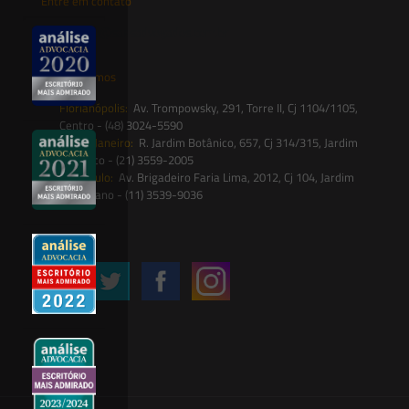
Entre em contato
contato@saesadvogados.com.br
Onde estamos
Florianópolis:
Av. Trompowsky, 291, Torre II, Cj 1104/1105,
Centro - (48) 3024-5590
Rio de Janeiro:
R. Jardim Botânico, 657, Cj 314/315, Jardim
Botânico - (21) 3559-2005
São Paulo:
Av. Brigadeiro Faria Lima, 2012, Cj 104, Jardim
Paulistano - (11) 3539-9036
Siga-nos