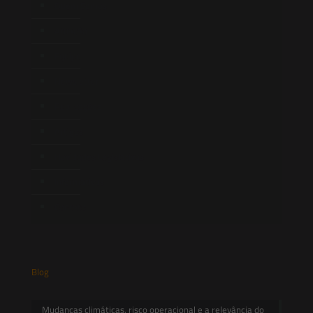
Quem Somos
Atuação
Equipe
Newsletter
Publicações
Artigos
Novidades Legislativas
Informativos
Contato
Blog
Mudanças climáticas, risco operacional e a relevância do