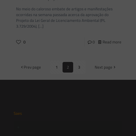
No meio do caloroso embate de artigos e manifestações
ocorridas na semana passada acerca da aprovação do
Projeto da Lei Geral de Licenciamento Ambiental (PL
3.729/2004),
[…]
0
0
Read more
Prev page
1
2
3
Next page
Saes
Início