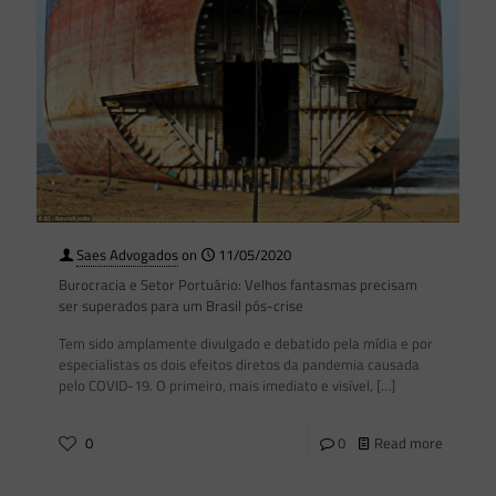
Saes Advogados
on
11/05/2020
Burocracia e Setor Portuário: Velhos fantasmas precisam
ser superados para um Brasil pós-crise
Tem sido amplamente divulgado e debatido pela mídia e por
especialistas os dois efeitos diretos da pandemia causada
pelo COVID-19. O primeiro, mais imediato e visível,
[…]
0
0
Read more