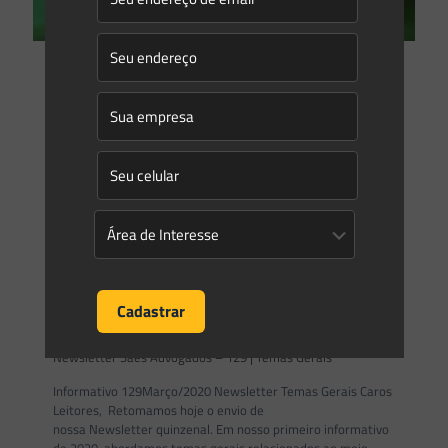
Marcos Saes
on
25/03/2020
Um novo país: O Licenciamento Ambiental precisará ser
revisto após a pandemia do Coronavírus
Fatos extraordinários acontecem de tempos em tempos e
servem para promover mudanças. A afirmação de que crise
é sempre uma oportunidade repetida à exaustão por quem
[…]
0
0
Read more
Saes Advogados
on
03/03/2020
Newsletter Saes Advogados – 129 | Temas Gerais
Informativo 129Março/2020 Newsletter Temas Gerais Caros
Leitores, Retomamos hoje o envio de
nossa Newsletter quinzenal. Em nosso primeiro informativo