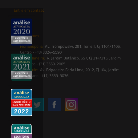
Entre em contato
contato@saesadvogados.com.br
Onde estamos
Florianópolis:
Av. Trompowsky, 291, Torre II, Cj 1104/1105,
Centro - (48) 3024-5590
Rio de Janeiro:
R. Jardim Botânico, 657, Cj 314/315, Jardim
Botânico - (21) 3559-2005
São Paulo:
Av. Brigadeiro Faria Lima, 2012, Cj 104, Jardim
Paulistano - (11) 3539-9036
Siga-nos