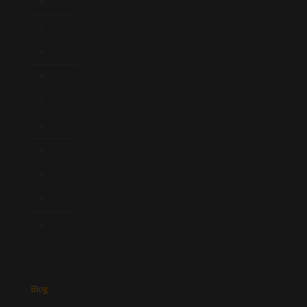
Início
Quem Somos
Atuação
Equipe
Newsletter
Publicações
Artigos
Novidades Legislativas
Informativos
Contato
Blog