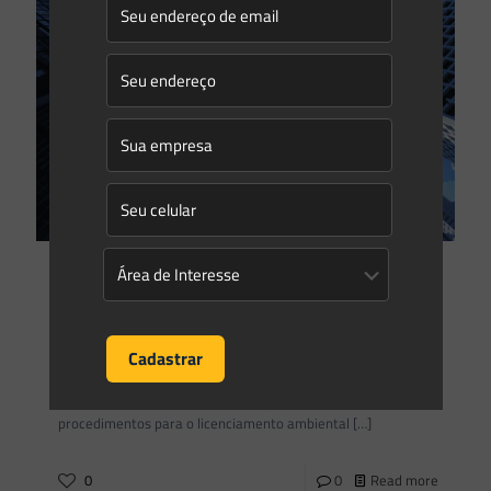
Gleyse Gulin
on
05/09/2018
Como licenciar meu empreendimento imobiliário no Estado
do Paraná?
A Secretaria de Estado do Meio Ambiente e Recursos
Hídricos do Estado do Paraná (SEMA) editou recentemente
(30.08.2018) através da EX_SEMA_2018-08-30,
procedimentos para o licenciamento ambiental
[…]
0
0
Read more