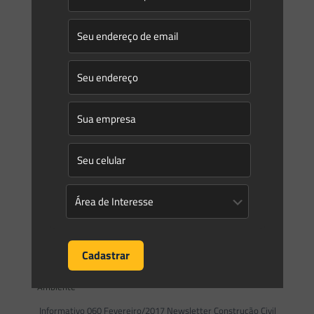
0
0
Read more
Saes Advogados
on
11/04/2017
Prefeito Gean assina decreto que facilita o licenciamento de
construções de até 750 m²
O projeto ‘Agiliza Floripa’ permitirá a liberação do alvará de
construção em 10 dias úteis nestes casos em Florianópolis A
Prefeitura de Florianópolis apresenta, nesta terça-feira
[…]
0
0
Read more
Saes Advogados
on
23/02/2017
Newsletter Saes Advogados – 060 | Construção Civil e Meio
Ambiente
Informativo 060 Fevereiro/2017 Newsletter Construção Civil