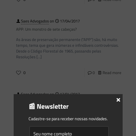
Saes Advogados
on
17/04/2017
APP: Um monstro de sete cabeças?
As áreas de preservação permanente (“APP”) são, há muito
tempo, tema que gera inúmeras e infindáveis controvérsias.
Desde o Código Florestal de 1965, passando pelas
Resoluções
[…]
0
0
Read more
Saes Advogados
on
13/04/2017
×
Ação Civil Pública objetiva nulidade de dispositivo em norma
📰 Newsletter
do IPHAN
Cadastre-se para receber nossas novidades.
Um dos aspectos mais sensíveis no processo de
licenciamento ambiental é a participação dos órgãos
intervenientes. Dentre eles está o Instituto do Patrimônio
Histórico e Artístico
[…]