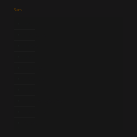
Saes
Início
Quem Somos
Atuação
Equipe
Newsletter
Publicações
Artigos
Novidades Legislativas
Informativos
Contato