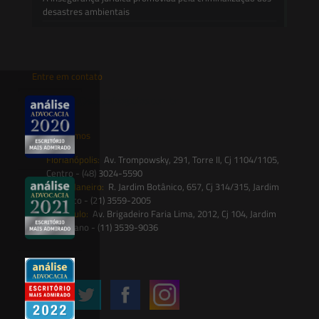
desastres ambientais
Entre em contato
contato@saesadvogados.com.br
Onde estamos
Florianópolis:
Av. Trompowsky, 291, Torre II, Cj 1104/1105,
Centro - (48) 3024-5590
Rio de Janeiro:
R. Jardim Botânico, 657, Cj 314/315, Jardim
Botânico - (21) 3559-2005
São Paulo:
Av. Brigadeiro Faria Lima, 2012, Cj 104, Jardim
Paulistano - (11) 3539-9036
Siga-nos