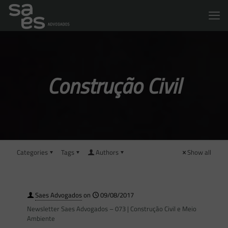
Construção Civil
Categories
Tags
Authors
Show all
Saes Advogados
on
09/08/2017
Newsletter Saes Advogados – 073 | Construção Civil e Meio
Ambiente