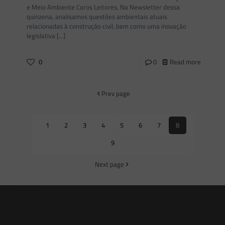
e Meio Ambiente Caros Leitores, Na Newsletter dessa
quinzena, analisamos questões ambientais atuais
relacionadas à construção civil, bem como uma inovação
legislativa
[…]
0
0
Read more
Prev page
1
2
3
4
5
6
7
8
9
Next page