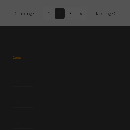
Prev page
1
2
3
4
Next page
Saes
Início
Quem Somos
Atuação
Equipe
Newsletter
Publicações