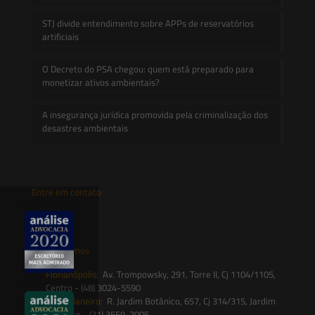
STJ divide entendimento sobre APPs de reservatórios
artificiais
O Decreto do PSA chegou: quem está preparado para
monetizar ativos ambientais?
A insegurança jurídica promovida pela criminalização dos
desastres ambientais
Entre em contato
contato@saesadvogados.com.br
Onde estamos
Florianópolis:
Av. Trompowsky, 291, Torre II, Cj 1104/1105,
Centro - (48) 3024-5590
Rio de Janeiro:
R. Jardim Botânico, 657, Cj 314/315, Jardim
Botânico - (21) 3559-2005