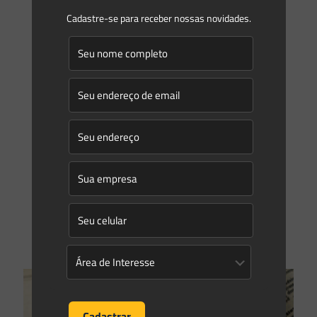
Dispõe sobre orientações, critérios e procedimentos para,
Cadastre-se para receber nossas novidades.
no âmbito do Programa
[…]
0
0
Read more
Saes Advogados
on
26/05/2020
Newsletter Saes Advogados – 135 | Florestal
Informativo 135Maio/2020 Newsletter Florestal Estimados
leitores, Na Newsletter desta semana abordamos temas
relacionados ao setor Florestal. Em “Fique por dentro das
novas regras de compensação em Santa Catarina”
apresentamos
[…]
0
0
Read more