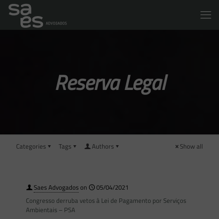
Reserva Legal
Categories
Tags
Authors
Show all
Saes Advogados
on
05/04/2021
Congresso derruba vetos à Lei de Pagamento por Serviços
Ambientais – PSA