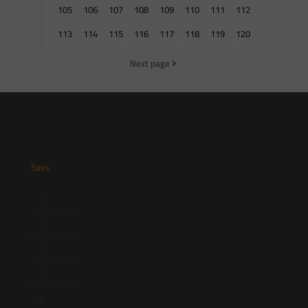
105
106
107
108
109
110
111
112
113
114
115
116
117
118
119
120
Next page
Saes
Início
Quem Somos
Atuação
Equipe
Newsletter