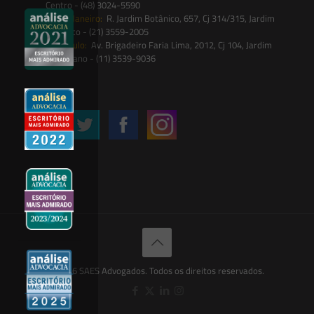
Centro - (48) 3024-5590
Rio de Janeiro:
R. Jardim Botânico, 657, Cj 314/315, Jardim
Botânico - (21) 3559-2005
São Paulo:
Av. Brigadeiro Faria Lima, 2012, Cj 104, Jardim
Paulistano - (11) 3539-9036
Siga-nos
© 2026 SAES Advogados. Todos os direitos reservados.