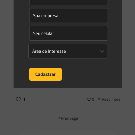
33, DE 11 DE FEVEREIRO DE 2026 Institui, em caráter
transitório,
[…]
1
0
Read more
Saes Advogados
on
11/03/2026
Novidades | Âmbito Estadual: Rio Grande do Sul
FUNDAÇÃO ESTADUAL DE PROTEÇÃO AMBIENTAL HENRIQUE
LUIS ROESSLER – FEPAM PORTARIA FEPAM No 592, DE 9 DE
MARÇO DE 2026 Institui a obrigatoriedade e estabelece os
[…]
1
0
Read more
Prev page