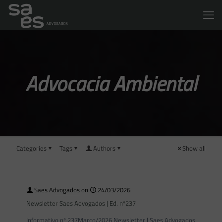
Advocacia Ambiental
Categories
Tags
Authors
Show all
Saes Advogados
on
24/03/2026
Newsletter Saes Advogados | Ed. nº237
Informativo nº 237Março/2026 Newsletter | Saes Advogados