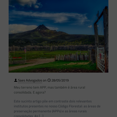
Saes Advogados
on
28/05/2019
Meu terreno tem APP, mas também é área rural
consolidada. E agora?
Este sucinto artigo põe em contraste dois relevantes
institutos presentes no nosso Código Florestal: as áreas de
preservação permanente (APPs) e as áreas rurais
consolidadas. As
[…]