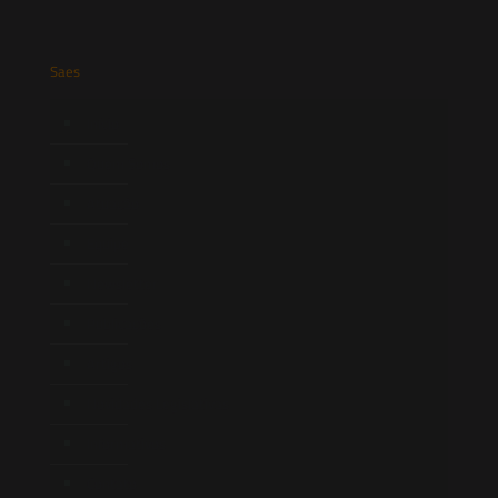
Saes
Início
Quem Somos
Atuação
Equipe
Newsletter
Publicações
Artigos
Novidades Legislativas
Informativos
Contato