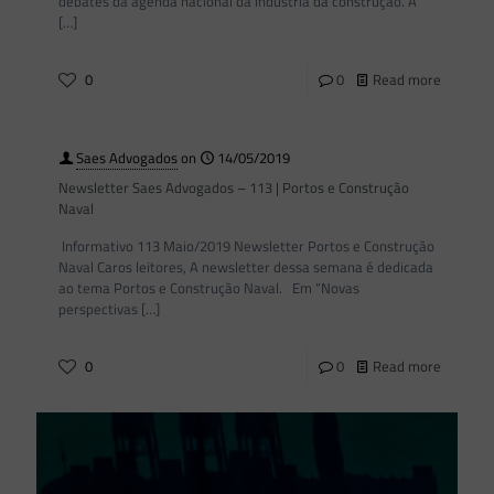
debates da agenda nacional da indústria da construção. A
[…]
0
0
Read more
Saes Advogados
on
14/05/2019
Newsletter Saes Advogados – 113 | Portos e Construção
Naval
Informativo 113 Maio/2019 Newsletter Portos e Construção
Naval Caros leitores, A newsletter dessa semana é dedicada
ao tema Portos e Construção Naval. Em “Novas
perspectivas
[…]
0
0
Read more