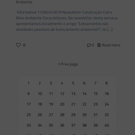
Ambiente
Informativo 112Abril/2019 Newsletter Construção Civil e
Meio Ambiente Caros leitores, Na newsletter desta semana
apresentamos inicialmente o artigo “Loteamentos são
atividades passíveis de licenciamento ambiental?“, no
[…]
0
0
Read more
Prev page
1
2
3
4
5
6
7
8
9
10
11
12
13
14
15
16
17
18
19
20
21
22
23
24
25
26
27
28
29
30
31
32
33
34
35
36
37
38
39
40