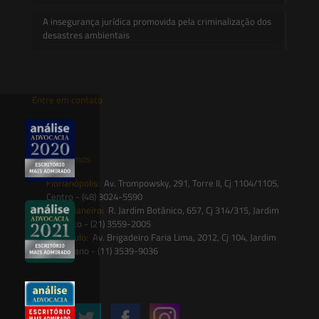
A insegurança jurídica promovida pela criminalização dos
desastres ambientais
Entre em contato
contato@saesadvogados.com.br
Onde estamos
Florianópolis:
Av. Trompowsky, 291, Torre II, Cj 1104/1105,
Centro - (48) 3024-5590
Rio de Janeiro:
R. Jardim Botânico, 657, Cj 314/315, Jardim
Botânico - (21) 3559-2005
São Paulo:
Av. Brigadeiro Faria Lima, 2012, Cj 104, Jardim
Paulistano - (11) 3539-9036
Siga-nos