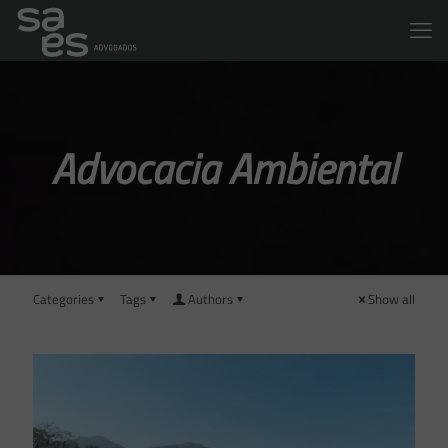
Advocacia Ambiental
Categories
Tags
Authors
Show all