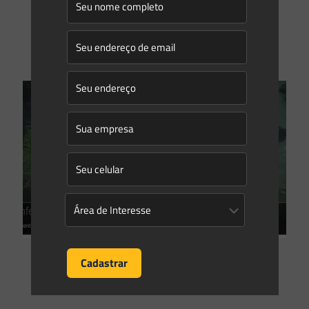
econômica, a obsolescência das instalações ou a própria
finalização do
[…]
0
0
Read more
Saes Advogados
on
14/05/2019
3º Conferência Nacional de PCHs e CGHs conta com a
participação do Saes Advogados