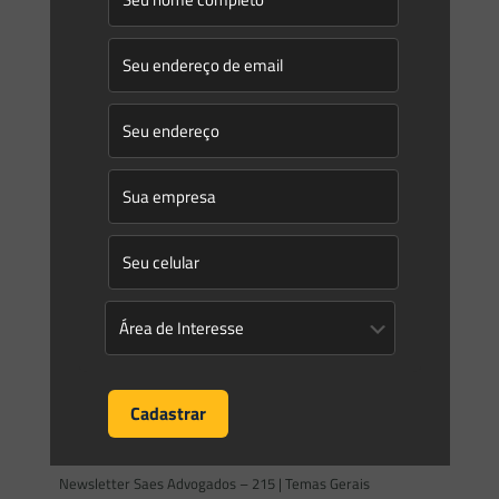
PORTARIA SEMA/MT No973, DE 2 DE AGOSTO DE 2024
Estabelece o prazo para apresentação do projeto de
compensação ambiental de reserva legal para produtores
rurais que
[…]
0
0
Read more
Saes Advogados
on
16/08/2024
Novidades | Âmbito Estadual: Maranhão
LEI No 12.373, DE 6 DE AGOSTO DE 2024 Estabelece as
diretrizes para a instituição da Política Estadual de Incentivo
às Práticas de ESG (Ambiental, Social e
[…]
0
0
Read more
Saes Advogados
on
12/08/2024
Newsletter Saes Advogados – 215 | Temas Gerais