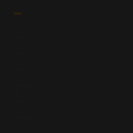
Saes
Início
Quem Somos
Atuação
Equipe
Newsletter
Publicações
Artigos
Novidades Legislativas
Informativos
Contato