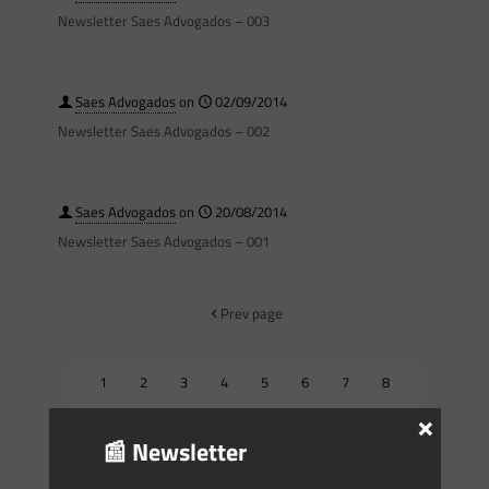
Newsletter Saes Advogados – 003
Saes Advogados
on
02/09/2014
Newsletter Saes Advogados – 002
Saes Advogados
on
20/08/2014
Newsletter Saes Advogados – 001
Prev page
1
2
3
4
5
6
7
8
×
9
10
11
12
13
14
15
16
📰 Newsletter
17
18
19
20
21
22
23
24