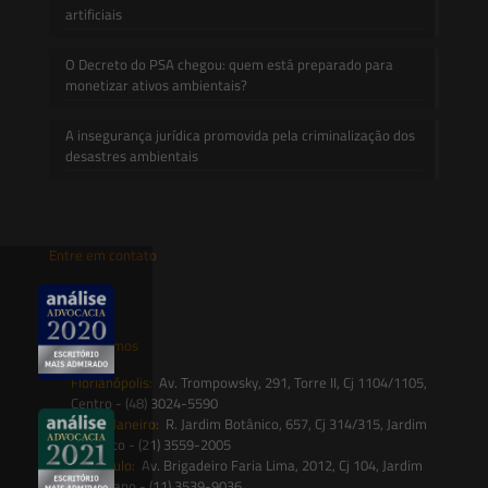
artificiais
O Decreto do PSA chegou: quem está preparado para
monetizar ativos ambientais?
A insegurança jurídica promovida pela criminalização dos
desastres ambientais
Entre em contato
contato@saesadvogados.com.br
Onde estamos
Florianópolis:
Av. Trompowsky, 291, Torre II, Cj 1104/1105,
Centro - (48) 3024-5590
Rio de Janeiro:
R. Jardim Botânico, 657, Cj 314/315, Jardim
Botânico - (21) 3559-2005
São Paulo:
Av. Brigadeiro Faria Lima, 2012, Cj 104, Jardim
Paulistano - (11) 3539-9036