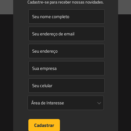
Cadastre-se para receber nossas novidades.
25
26
27
28
Saes
Início
Quem Somos
Atuação
Equipe
Newsletter
Publicações
Artigos