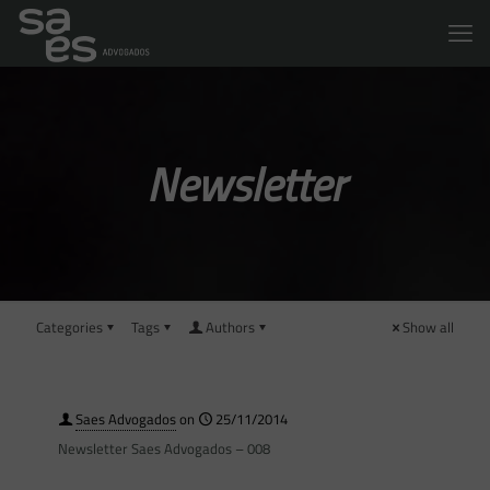
Newsletter
Categories
Tags
Authors
Show all
Saes Advogados
on
25/11/2014
Newsletter Saes Advogados – 008