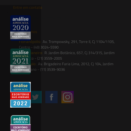
Entre em contato
contato@saesadvogados.com.br
Onde estamos
Florianópolis:
Av. Trompowsky, 291, Torre II, Cj 1104/1105,
Centro - (48) 3024-5590
Rio de Janeiro:
R. Jardim Botânico, 657, Cj 314/315, Jardim
Botânico - (21) 3559-2005
São Paulo:
Av. Brigadeiro Faria Lima, 2012, Cj 104, Jardim
Paulistano - (11) 3539-9036
Siga-nos