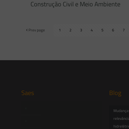
Construção Civil e Meio Ambiente
Prev page
1
2
3
4
5
6
7
Saes
Blog
Início
Mudanças 
relevânci
Quem Somos
hidrelétr