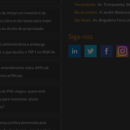
Florianópolis:
Av. Trompowsky, 291,
Rio de Janeiro:
R. Jardim Botânico
o de imóvel em inventário de
São Paulo:
Av. Brigadeiro Faria Li
o cultural não basta para impor
s ao direito de propriedade:
Siga-nos
o administrativa e embargo
: o que decidiu o TRF1 no IRDR 94
e entendimento sobre APPs de
ios artificiais
o do PSA chegou: quem está
 para monetizar ativos
is?
ança jurídica promovida pela