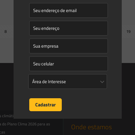
Energia e Meio Ambiente
8
9
10
11
12
13
14
15
16
17
18
19
Next page
Entre em contato
contato@saesadvogados.com.br
climáticas, risco operacional e a
a do Plano Clima 2026 para as
Onde estamos
icas