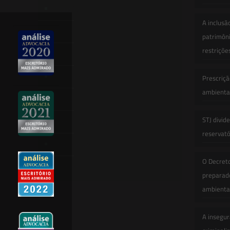
Atuação
A inclusã
Equipe
patrimôni
restriçõe
Newsletter
Publicações
Prescriçã
ambiental
Artigos
STJ divid
Novidades Legislativas
reservatór
Informativos
O Decret
Contato
preparado
ambienta
A insegur