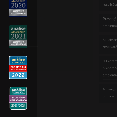
restriçõe
Newsletter
Publicações
Prescriçã
ambiental
Artigos
STJ divid
Novidades Legislativas
reservatór
Informativos
O Decret
Contato
preparado
ambienta
A insegur
criminali