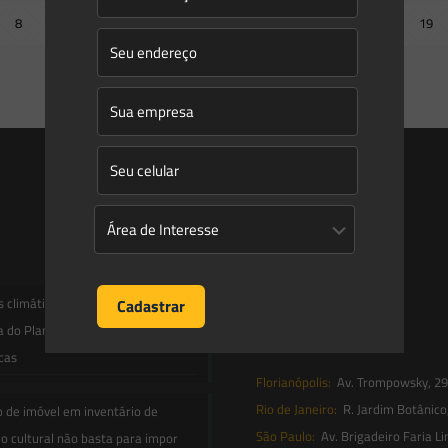
8
9
10
11
12
13
14
15
16
17
18
19
Next page
Entre em contato
contato@saesadvogados.com.br
climáticas, risco operacional e a
a do Plano Clima 2026 para as
Onde estamos
icas
Florianópolis:
Av. Trompowsky, 291,
Rio de Janeiro:
R. Jardim Botânico
o de imóvel em inventário de
São Paulo:
Av. Brigadeiro Faria Li
o cultural não basta para impor