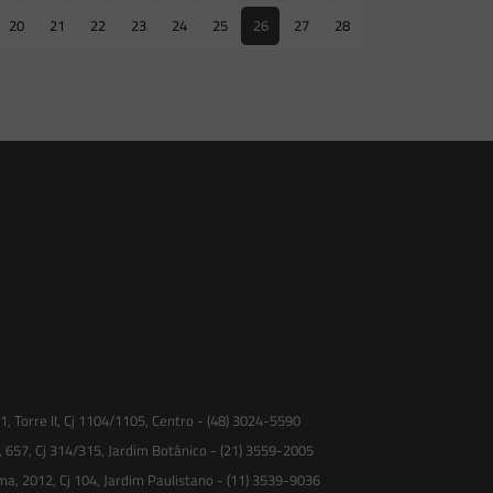
20
21
22
23
24
25
26
27
28
 Torre II, Cj 1104/1105, Centro - (48) 3024-5590
, 657, Cj 314/315, Jardim Botânico - (21) 3559-2005
ma, 2012, Cj 104, Jardim Paulistano - (11) 3539-9036