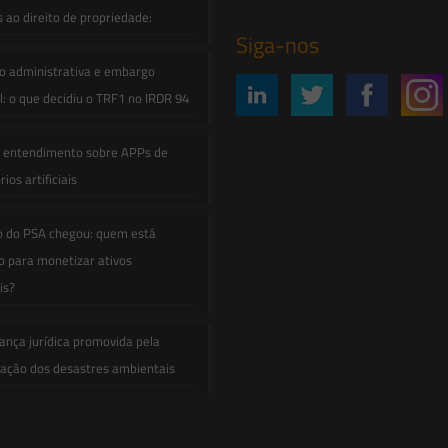
s ao direito de propriedade:
Siga-nos
o administrativa e embargo
: o que decidiu o TRF1 no IRDR 94
e entendimento sobre APPs de
ios artificiais
o do PSA chegou: quem está
 para monetizar ativos
is?
ança jurídica promovida pela
zação dos desastres ambientais