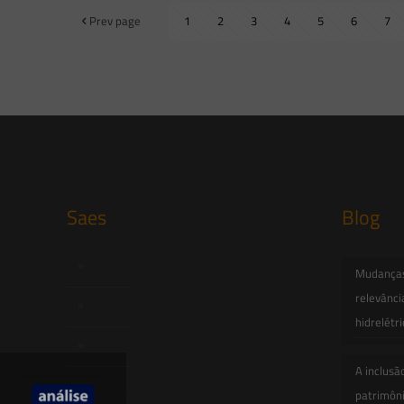
Prev page
1
2
3
4
5
6
7
Saes
Blog
Início
Mudanças 
relevânci
Quem Somos
hidrelétr
Atuação
A inclusã
Equipe
patrimôni