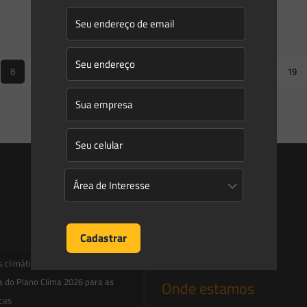
| Temas Gerais
8
9
10
11
12
13
14
15
16
17
18
19
Next page
Entre em contato
contato@saesadvogados.com.br
climáticas, risco operacional e a
a do Plano Clima 2026 para as
Onde estamos
icas