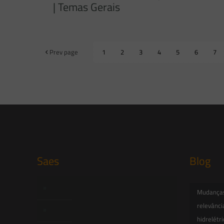
| Temas Gerais
Prev page
1
2
3
4
5
6
7
Saes
Blog
Início
Mudanças 
relevânci
Quem Somos
hidrelétr