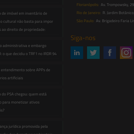
Florianópolis:
Av. Trompowsky, 291,
Rio de Janeiro:
R. Jardim Botânico
o de imóvel em inventário de
São Paulo:
Av. Brigadeiro Faria Li
o cultural não basta para impor
s ao direito de propriedade:
Siga-nos
o administrativa e embargo
: o que decidiu o TRF1 no IRDR 94
e entendimento sobre APPs de
ios artificiais
o do PSA chegou: quem está
 para monetizar ativos
is?
ança jurídica promovida pela