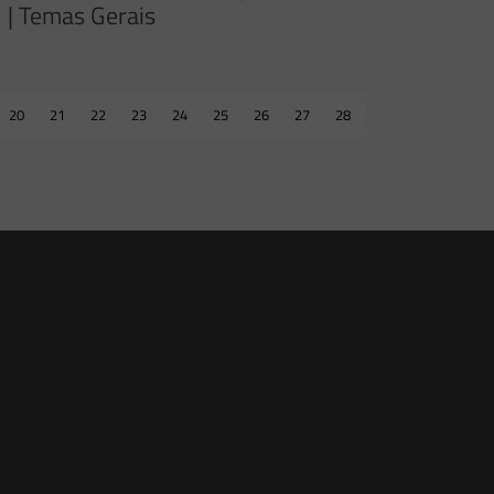
| Temas Gerais
20
21
22
23
24
25
26
27
28