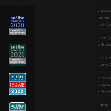
Atuação
A inclusã
Equipe
patrimôni
restriçõe
Newsletter
Publicações
Prescriçã
ambiental
Artigos
STJ divid
Novidades Legislativas
reservatór
Informativos
O Decret
Contato
preparado
ambienta
A insegur