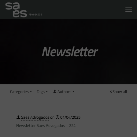
Newsletter
Categories
Tags
Authors
Show all
Saes Advogados
on
01/04/2025
Newsletter Saes Advogados – 224