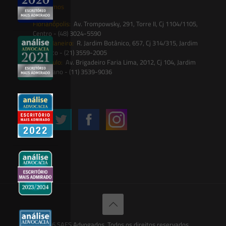
Onde estamos
Florianópolis:
Av. Trompowsky, 291, Torre II, Cj 1104/1105,
Centro - (48) 3024-5590
Rio de Janeiro:
R. Jardim Botânico, 657, Cj 314/315, Jardim
Botânico - (21) 3559-2005
São Paulo:
Av. Brigadeiro Faria Lima, 2012, Cj 104, Jardim
Paulistano - (11) 3539-9036
Siga-nos
© 2026 SAES Advogados. Todos os direitos reservados.