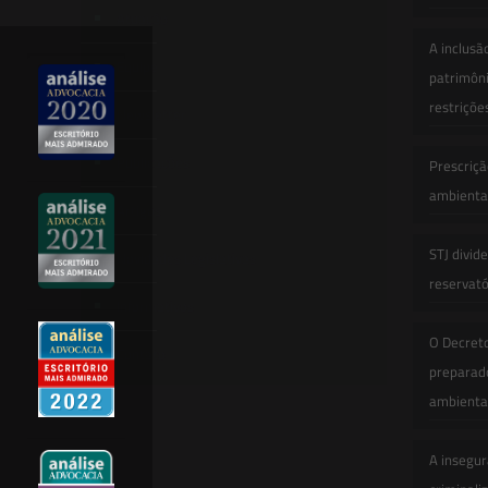
Atuação
A inclusã
Equipe
patrimôni
restriçõe
Newsletter
Publicações
Prescriçã
ambiental
Artigos
STJ divid
Novidades Legislativas
reservatór
Informativos
O Decret
Contato
preparado
ambienta
A insegur