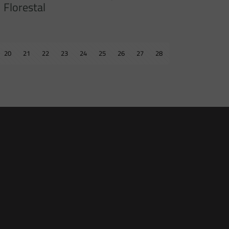
Florestal
20
21
22
23
24
25
26
27
28