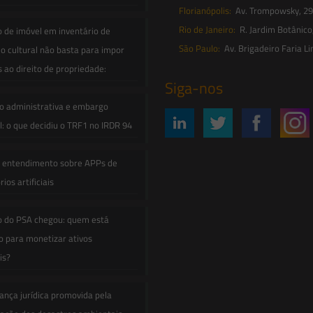
Florianópolis:
Av. Trompowsky, 291,
Rio de Janeiro:
R. Jardim Botânico
o de imóvel em inventário de
São Paulo:
Av. Brigadeiro Faria Li
o cultural não basta para impor
s ao direito de propriedade:
Siga-nos
o administrativa e embargo
: o que decidiu o TRF1 no IRDR 94
e entendimento sobre APPs de
ios artificiais
o do PSA chegou: quem está
 para monetizar ativos
is?
ança jurídica promovida pela