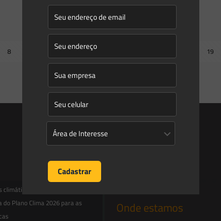
Temais Gerais
8
9
10
11
12
13
14
15
16
17
18
19
Next page
Entre em contato
contato@saesadvogados.com.br
climáticas, risco operacional e a
a do Plano Clima 2026 para as
Onde estamos
icas