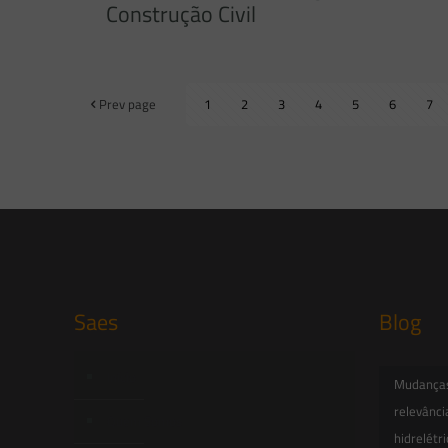
Construção Civil
Prev page
1
2
3
4
5
6
7
Saes
Blog
Início
Mudanças 
relevânci
Quem Somos
hidrelétr