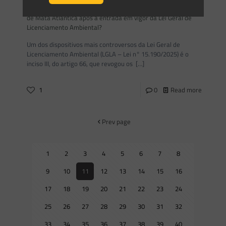
Preciso de Anuência do Ibama para supressão de vegetação
de Mata Atlântica após a entrada em vigor da Lei Geral de
Licenciamento Ambiental?
Um dos dispositivos mais controversos da Lei Geral de
Licenciamento Ambiental (LGLA – Lei n° 15.190/2025) é o
inciso III, do artigo 66, que revogou os
[…]
1
0
Read more
Prev page
1
2
3
4
5
6
7
8
9
10
11
12
13
14
15
16
17
18
19
20
21
22
23
24
25
26
27
28
29
30
31
32
33
34
35
36
37
38
39
40