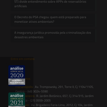
STJ divide entendimento sobre APPs de reservatórios
artificiais
O Decreto do PSA chegou: quem está preparado para
monetizar ativos ambientais?
A insegurança jurídica promovida pela criminalização dos
desastres ambientais
Entre em contato
contato@saesadvogados.com.br
Onde estamos
Florianópolis:
Av. Trompowsky, 291, Torre II, Cj 1104/1105,
Centro - (48) 3024-5590
Rio de Janeiro:
R. Jardim Botânico, 657, Cj 314/315, Jardim
Botânico - (21) 3559-2005
São Paulo:
Av. Brigadeiro Faria Lima, 2012, Cj 104, Jardim