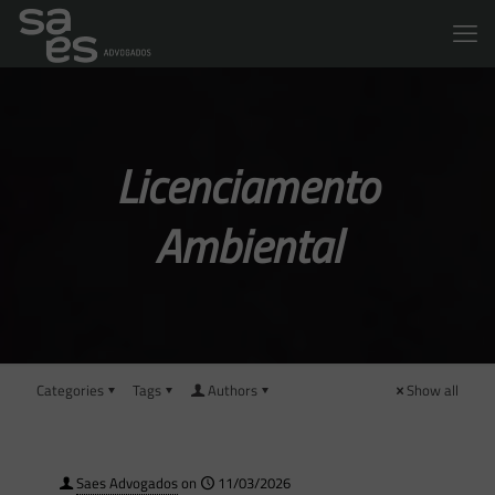
Licenciamento
Ambiental
Categories
Tags
Authors
Show all
Saes Advogados
on
11/03/2026