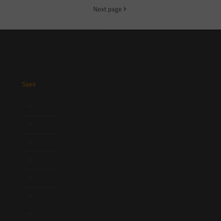
Next page
Saes
Início
Quem Somos
Atuação
Equipe
Newsletter
Publicações
Artigos