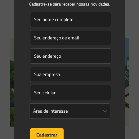
questionamento surgiram acerca da aplicabilidade das
Cadastre-se para receber nossas novidades.
novas regras por
[…]
1
0
Read more
Gleyse Gulin
on
09/02/2026