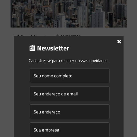
Saes Advogados
on
11/07/2017
×
Prédios deixarão de passar por licenciamento ambiental em
📰 Newsletter
SC
Cadastre-se para receber nossas novidades.
Novas regras publicadas pelo Conselho Estadual do Meio
Ambiente de Santa Catarina (Consema) liberam os projetos
de novos edifícios no Estado de terem que passar por
[…]
0
0
Read more
Manuela Hermenegildo
on
11/07/2017
Conheça as novas Resoluções do CONSEMA de Santa
Catarina
No dia 06/07/2017 foram publicadas no Diário Oficial do