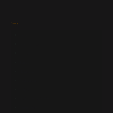
Saes
Início
Quem Somos
Atuação
Equipe
Newsletter
Publicações
Artigos
Novidades Legislativas
Informativos