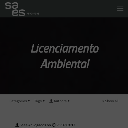
Licenciamento
Ambiental
Categories
Tags
Authors
Show all
Saes Advogados
on
25/07/2017