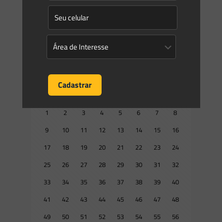
Estado de Santa Catarina dois instrumentos normativos de
grande importância em matéria ambiental para o Estado e
[…]
0
0
Read more
Prev page
1
2
3
4
5
6
7
8
9
10
11
12
13
14
15
16
17
18
19
20
21
22
23
24
25
26
27
28
29
30
31
32
33
34
35
36
37
38
39
40
41
42
43
44
45
46
47
48
49
50
51
52
53
54
55
56