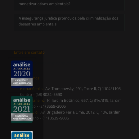
monetizar ativos ambientais?
A insegurança jurídica promovida pela criminalização dos
desastres ambientais
Entre em contato
contato@saesadvogados.com.br
Onde estamos
Florianópolis:
Av. Trompowsky, 291, Torre II, Cj 1104/1105,
Centro - (48) 3024-5590
Rio de Janeiro:
R. Jardim Botânico, 657, Cj 314/315, Jardim
Botânico - (21) 3559-2005
São Paulo:
Av. Brigadeiro Faria Lima, 2012, Cj 104, Jardim
Paulistano - (11) 3539-9036
Siga-nos