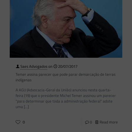
Saes Advogados
on
20/07/2017
Temer assina parecer que pode parar demarcação de terras
indígenas
A AGU (Advocacia-Geral da União) anunciou nesta quarta-
feira (19) que o presidente Michel Temer assinou um parecer
“para determinar que toda a administração federal” adote
uma
[…]
0
0
Read more