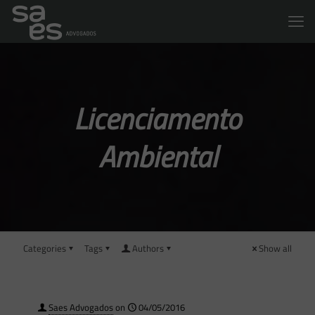
Licenciamento
Ambiental
Categories
Tags
Authors
Show all
Saes Advogados
on
04/05/2016