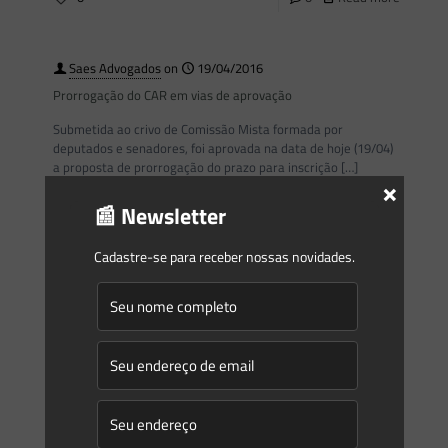
Saes Advogados
on
19/04/2016
Prorrogação do CAR em vias de aprovação
Submetida ao crivo de Comissão Mista formada por
deputados e senadores, foi aprovada na data de hoje (19/04)
a proposta de prorrogação do prazo para inscrição
[…]
×
📰 Newsletter
0
0
Read more
Cadastre-se para receber nossas novidades.
Prev page
1
2
3
4
5
6
7
8
9
10
11
12
13
14
15
16
17
18
19
20
21
22
23
24