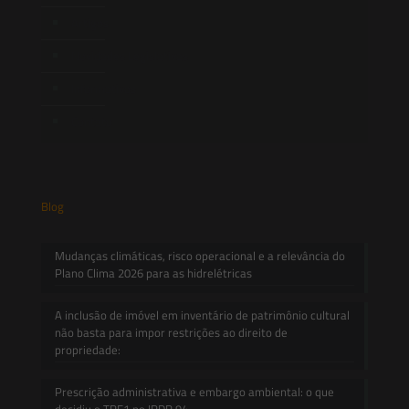
Artigos
Novidades Legislativas
Informativos
Contato
Blog
Mudanças climáticas, risco operacional e a relevância do
Plano Clima 2026 para as hidrelétricas
A inclusão de imóvel em inventário de patrimônio cultural
não basta para impor restrições ao direito de
propriedade:
Prescrição administrativa e embargo ambiental: o que
decidiu o TRF1 no IRDR 94