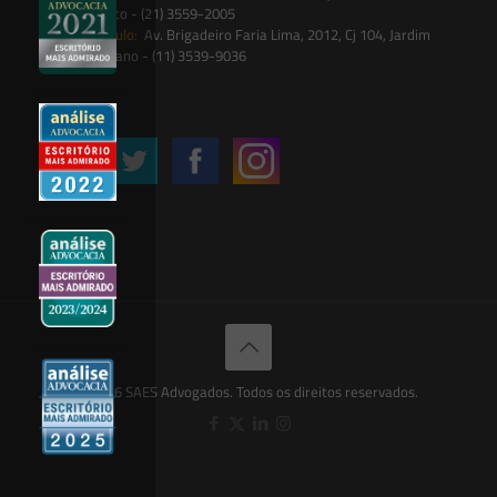
Botânico - (21) 3559-2005
São Paulo:
Av. Brigadeiro Faria Lima, 2012, Cj 104, Jardim
Paulistano - (11) 3539-9036
Siga-nos
© 2026 SAES Advogados. Todos os direitos reservados.