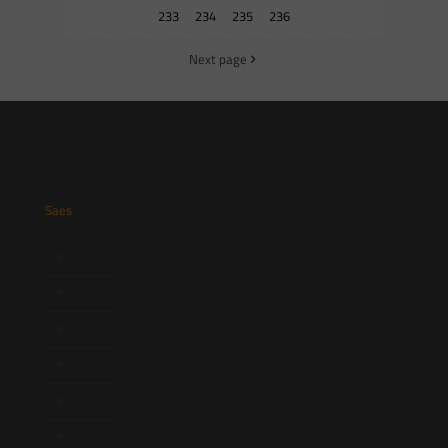
233
234
235
236
Next page
Saes
Início
Quem Somos
Atuação
Equipe
Newsletter
Publicações