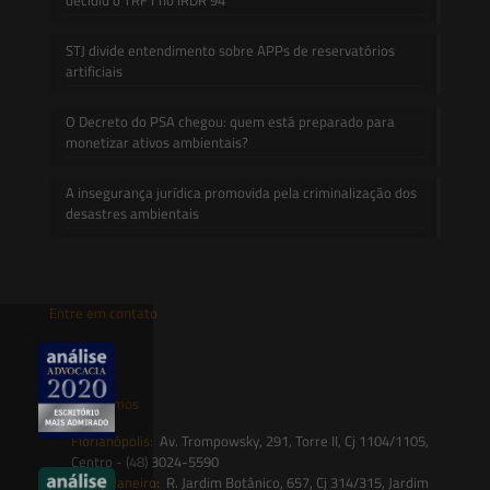
STJ divide entendimento sobre APPs de reservatórios
artificiais
O Decreto do PSA chegou: quem está preparado para
monetizar ativos ambientais?
A insegurança jurídica promovida pela criminalização dos
desastres ambientais
Entre em contato
contato@saesadvogados.com.br
Onde estamos
Florianópolis:
Av. Trompowsky, 291, Torre II, Cj 1104/1105,
Centro - (48) 3024-5590
Rio de Janeiro:
R. Jardim Botânico, 657, Cj 314/315, Jardim