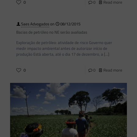
0
0
Read more
Saes Advogados
on
08/12/2015
Bacias de petróleo no NE serão avaliadas
Exploração de petróleo: atividade de risco Governo quer
medir impacto ambiental antes de autorizar início de
produção Está aberta, até o dia 17 de dezembro, a
[…]
0
0
Read more