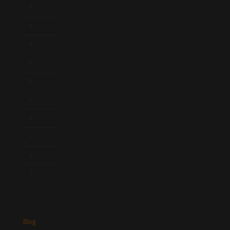
Início
Quem Somos
Atuação
Equipe
Newsletter
Publicações
Artigos
Novidades Legislativas
Informativos
Contato
Blog