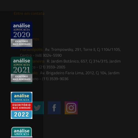
Entre em contato
contato@saesadvogados.com.br
Onde estamos
Florianópolis:
Av. Trompowsky, 291, Torre II, Cj 1104/1105,
Centro - (48) 3024-5590
Rio de Janeiro:
R. Jardim Botânico, 657, Cj 314/315, Jardim
Botânico - (21) 3559-2005
São Paulo:
Av. Brigadeiro Faria Lima, 2012, Cj 104, Jardim
Paulistano - (11) 3539-9036
Siga-nos