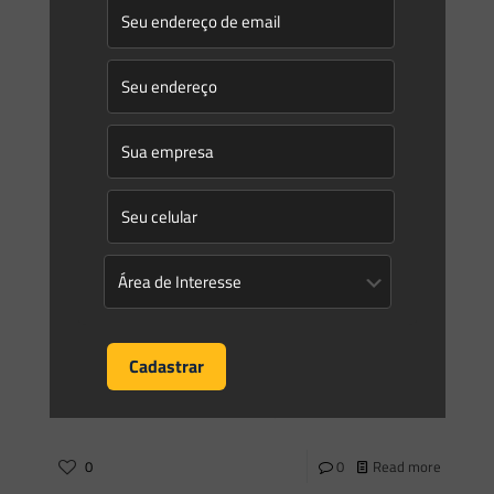
Saes Advogados
on
08/12/2015
Novidades | Âmbito Estadual: Santa Catarina
Portaria FATMA Nº 311 DE 02 DE DEZEMBRO DE 2015 –
Estabelece procedimentos para retificação, readequação e
realocação de Reserva Legal averbada.
0
0
Read more
Saes Advogados
on
08/12/2015
Novidades | Âmbito Estadual: Santa Catarina
Portaria FATMA Nº 310 DE 24 DE NOVEMBRO DE 2015 –
Regulamenta o corte de árvores isoladas em áreas urbanas
antropizadas ou rurais com usos agrossilvipastoris,
[…]
0
0
Read more