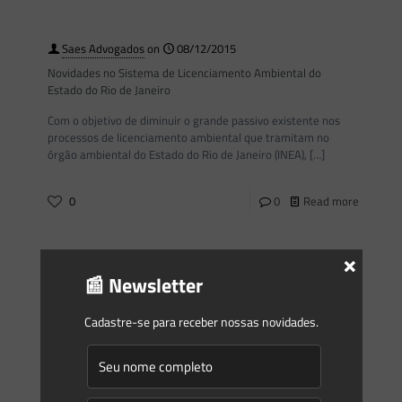
Saes Advogados
on
08/12/2015
Novidades no Sistema de Licenciamento Ambiental do
Estado do Rio de Janeiro
Com o objetivo de diminuir o grande passivo existente nos
processos de licenciamento ambiental que tramitam no
órgão ambiental do Estado do Rio de Janeiro (INEA),
[…]
0
0
Read more
×
Saes Advogados
on
08/12/2015
📰 Newsletter
Newsletter Saes Advogados – 033
Informativo 033 Dezembro/2015
Cadastre-se para receber nossas novidades.
Novidades no Sistema de Licenciamento Ambiental do
[…]
0
0
Read more