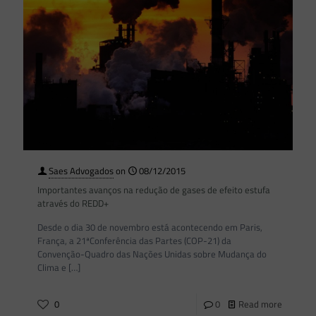
Saes Advogados
on
08/12/2015
Importantes avanços na redução de gases de efeito estufa
através do REDD+
Desde o dia 30 de novembro está acontecendo em Paris,
França, a 21ªConferência das Partes (COP-21) da
Convenção-Quadro das Nações Unidas sobre Mudança do
Clima e
[…]
0
0
Read more