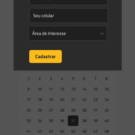
RESOLUÇÃO CONJUNTA SEMAD/FEAM/IEF No 3.304 DE 17 DE
JUNHO DE 2024 Estabelece procedimentos de
acompanhamento das atividades exercidas pelos municípios
no âmbito de convênios de cooperação técnica
[…]
0
0
Read more
Prev page
1
2
3
4
5
6
7
8
9
10
11
12
13
14
15
16
17
18
19
20
21
22
23
24
25
26
27
28
29
30
31
32
33
34
35
36
37
38
39
40
41
42
43
44
45
46
47
48