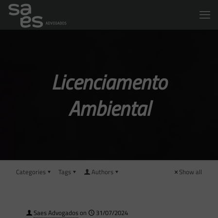
Licenciamento
Ambiental
Categories
Tags
Authors
Show all
Saes Advogados
on
31/07/2024