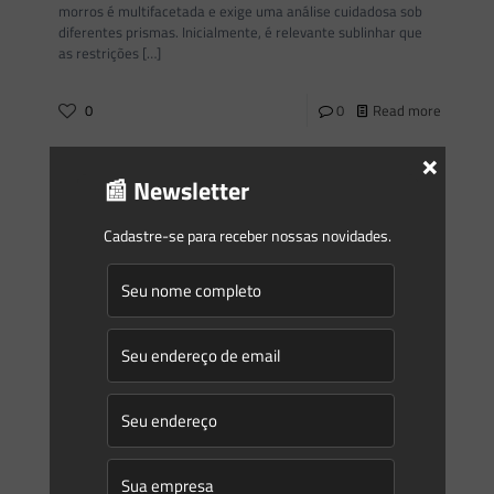
morros é multifacetada e exige uma análise cuidadosa sob
diferentes prismas. Inicialmente, é relevante sublinhar que
as restrições
[…]
0
0
Read more
×
📰 Newsletter
Saes Advogados
on
09/07/2024
Novidades | Âmbito Federal
Cadastre-se para receber nossas novidades.
MINISTÉRIO DO MEIO AMBIENTE E MUDANÇA DO CLIMA
COMISSÃO NACIONAL PARA REDD+ RESOLUÇÃO
CONAREDD+/MMA NO 16, DE 20 DE JUNHO DE 2024
Estabelece o Regimento Interno da
[…]
0
0
Read more
Saes Advogados
on
09/07/2024
Novidades | Âmbito Estadual: Minas Gerais