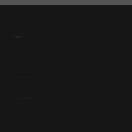
Saes
Início
Quem Somos
Atuação
Equipe
Newsletter
Publicações
Artigos
Novidades Legislativas