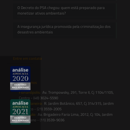
O Decreto do PSA chegou: quem está preparado para
monetizar ativos ambientais?
A insegurança jurídica promovida pela criminalização dos
desastres ambientais
Entre em contato
contato@saesadvogados.com.br
Onde estamos
Florianópolis:
Av. Trompowsky, 291, Torre II, Cj 1104/1105,
Centro - (48) 3024-5590
Rio de Janeiro:
R. Jardim Botânico, 657, Cj 314/315, Jardim
Botânico - (21) 3559-2005
São Paulo:
Av. Brigadeiro Faria Lima, 2012, Cj 104, Jardim
Paulistano - (11) 3539-9036