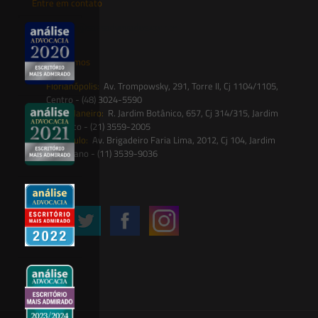
Entre em contato
contato@saesadvogados.com.br
Onde estamos
Florianópolis:
Av. Trompowsky, 291, Torre II, Cj 1104/1105,
Centro - (48) 3024-5590
Rio de Janeiro:
R. Jardim Botânico, 657, Cj 314/315, Jardim
Botânico - (21) 3559-2005
São Paulo:
Av. Brigadeiro Faria Lima, 2012, Cj 104, Jardim
Paulistano - (11) 3539-9036
Siga-nos