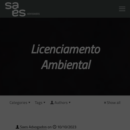
Licenciamento
Ambiental
Categories
Tags
Authors
Show all
Saes Advogados
on
10/10/2023