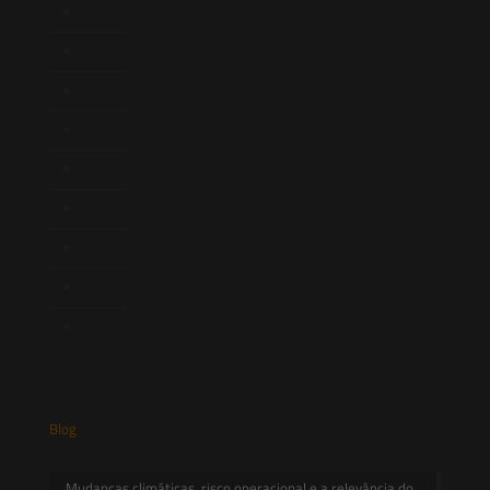
Quem Somos
Atuação
Equipe
Newsletter
Publicações
Artigos
Novidades Legislativas
Informativos
Contato
Blog
Mudanças climáticas, risco operacional e a relevância do