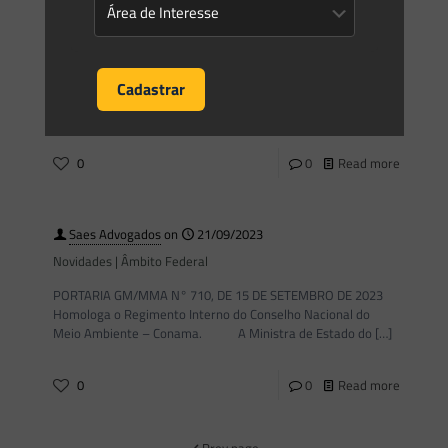
Eduardo Saes
on
25/09/2023
Posso suprimir vegetação em áreas de manguezais?
De acordo com a definição trazida pelo Código Florestal1
(art. 3º, XIII) manguezal é o ecossistema litorâneo que ocorre
em terrenos baixos, sujeitos à ação das
[…]
0
0
Read more
Saes Advogados
on
21/09/2023
Novidades | Âmbito Federal
PORTARIA GM/MMA N° 710, DE 15 DE SETEMBRO DE 2023
Homologa o Regimento Interno do Conselho Nacional do
Meio Ambiente – Conama. A Ministra de Estado do
[…]
0
0
Read more
Prev page