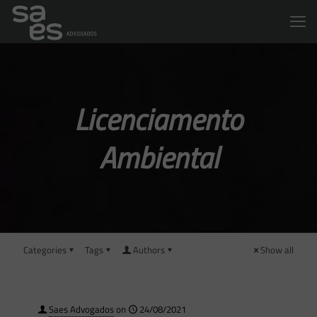
Licenciamento
Ambiental
Categories
Tags
Authors
Show all
Saes Advogados
on
24/08/2021