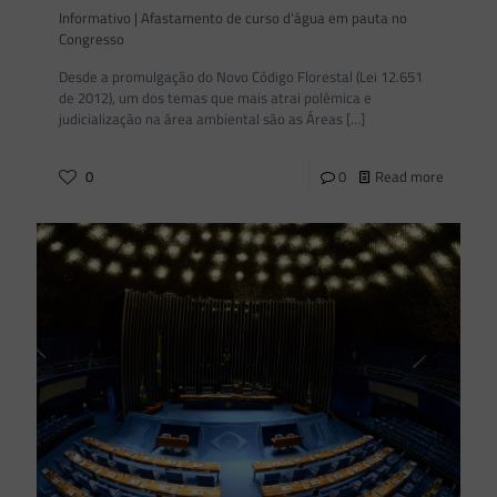
Informativo | Afastamento de curso d’água em pauta no
Congresso
Desde a promulgação do Novo Código Florestal (Lei 12.651
de 2012), um dos temas que mais atrai polêmica e
judicialização na área ambiental são as Áreas
[…]
0
0
Read more