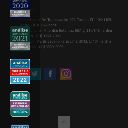
Onde estamos
Florianópolis:
Av. Trompowsky, 291, Torre II, Cj 1104/1105,
Centro - (48) 3024-5590
Rio de Janeiro:
R. Jardim Botânico, 657, Cj 314/315, Jardim
Botânico - (21) 3559-2005
São Paulo:
Av. Brigadeiro Faria Lima, 2012, Cj 104, Jardim
Paulistano - (11) 3539-9036
Siga-nos