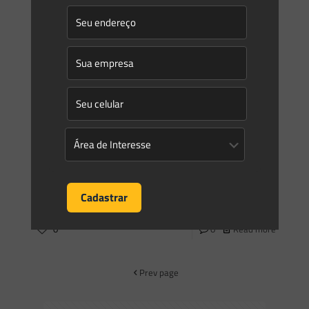
Novidades | Âmbito Estadual: Paraná
0
0
Read more
Saes Advogados
on
12/08/2021
Novidades | Âmbito Estadual: Mato Grosso do Sul
SECRETARIA DE ESTADO DE MEIO AMBIENTE,
DESENVOLVIMENTO ECONÔMICO, PRODUÇÃO E
AGRICULTIRA FAMILIAR RESOLUÇÃO SEMAGRO No 757, DE 3
DE AGOSTO DE 2021 Regulamenta os procedimentos e
critérios
[…]
0
0
Read more
Prev page