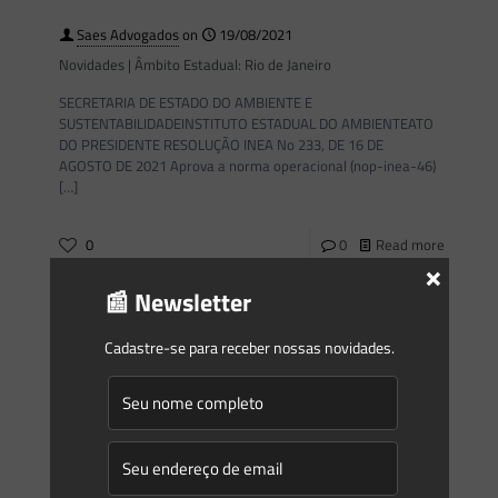
Saes Advogados
on
19/08/2021
Novidades | Âmbito Estadual: Rio de Janeiro
SECRETARIA DE ESTADO DO AMBIENTE E
SUSTENTABILIDADEINSTITUTO ESTADUAL DO AMBIENTEATO
DO PRESIDENTE RESOLUÇÃO INEA No 233, DE 16 DE
AGOSTO DE 2021 Aprova a norma operacional (nop-inea-46)
[…]
0
0
Read more
×
📰 Newsletter
Saes Advogados
on
12/08/2021
Cadastre-se para receber nossas novidades.
Novidades | Âmbito Estadual: Paraná
0
0
Read more
Saes Advogados
on
12/08/2021